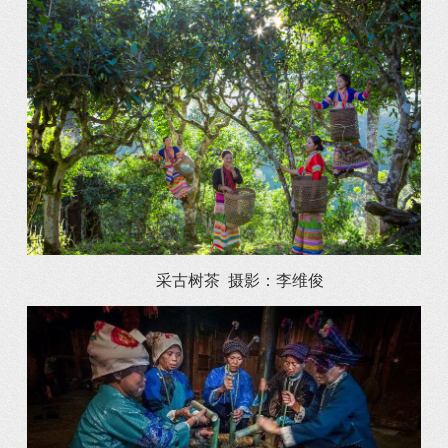
采古树茶 摄影：李维俊