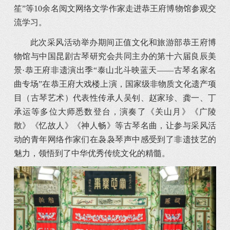
笙”等10余名阅文网络文学作家走进恭王府博物馆参观交
流学习。
此次采风活动举办期间正值文化和旅游部恭王府博
物馆与中国昆剧古琴研究会共同主办的第十六届良辰美
景·恭王府非遗演出季“泰山北斗映蓝天——古琴名家名
曲专场”在恭王府大戏楼上演，国家级非物质文化遗产项
目（古琴艺术）代表性传承人吴钊、赵家珍、龚一、丁
承运等多位大师悉数登台，演奏了《关山月》《广陵
散》《忆故人》《神人畅》等古琴名曲，让参与采风活
动的青年网络作家们在袅袅琴声中感受到了非遗技艺的
魅力，领悟到了中华优秀传统文化的精髓。