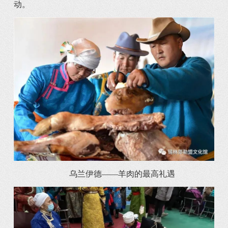
动。
乌兰伊德——羊肉的最高礼遇