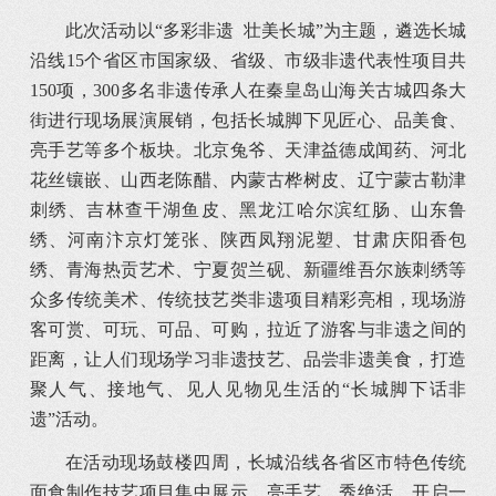
此次活动以“多彩非遗 壮美长城”为主题，遴选长城
沿线15个省区市国家级、省级、市级非遗代表性项目共
150项，300多名非遗传承人在秦皇岛山海关古城四条大
街进行现场展演展销，包括长城脚下见匠心、品美食、
亮手艺等多个板块。北京兔爷、天津益德成闻药、河北
花丝镶嵌、山西老陈醋、内蒙古桦树皮、辽宁蒙古勒津
刺绣、吉林查干湖鱼皮、黑龙江哈尔滨红肠、山东鲁
绣、河南汴京灯笼张、陕西凤翔泥塑、甘肃庆阳香包
绣、青海热贡艺术、宁夏贺兰砚、新疆维吾尔族刺绣等
众多传统美术、传统技艺类非遗项目精彩亮相，现场游
客可赏、可玩、可品、可购，拉近了游客与非遗之间的
距离，让人们现场学习非遗技艺、品尝非遗美食，打造
聚人气、接地气、见人见物见生活的“长城脚下话非
遗”活动。
在活动现场鼓楼四周，长城沿线各省区市特色传统
面食制作技艺项目集中展示，亮手艺，秀绝活，开启一