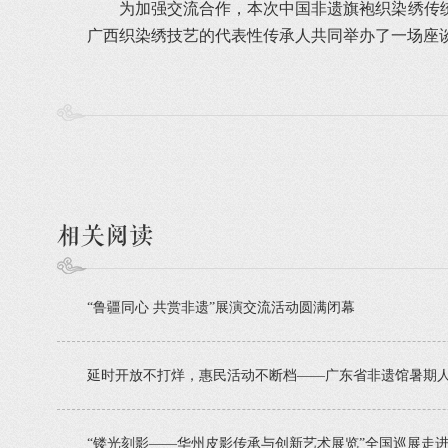
为加强交流合作，本次中国非遗旗袍织染绣传
广西织染绣技艺的代表性传承人共同举办了一场座
相关阅读
“鲁疆同心 共赏非遗”展演交流活动圆满闭幕
延时开放不打烊，惠民活动不断档——广东省非遗馆暑期
“镂光刻影——华州皮影传承与创新艺术展览”全国巡展走