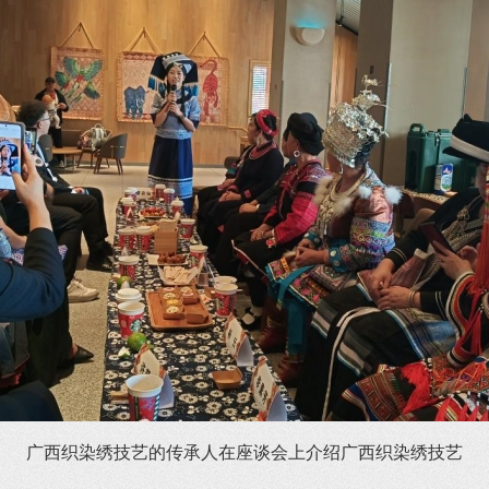
广西织染绣技艺的传承人在座谈会上介绍广西织染绣技艺