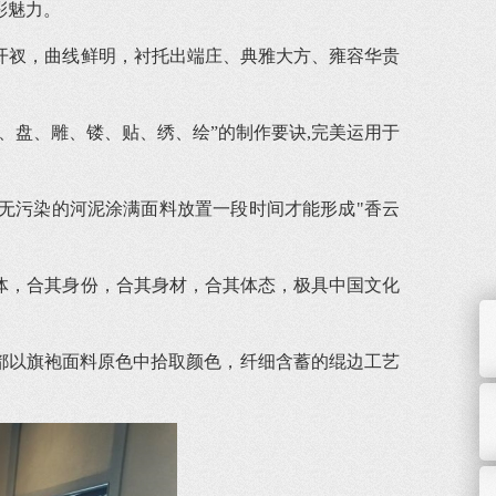
彩魅力。
开衩，曲线鲜明，衬托出端庄、典雅大方、雍容华贵
、盘、雕、镂、贴、绣、绘”的制作要诀,完美运用于
无污染的河泥涂满面料放置一段时间才能形成"香云
体，合其身份，合其身材，合其体态，极具中国文化
都以旗袍面料原色中拾取颜色，纤细含蓄的绲边工艺