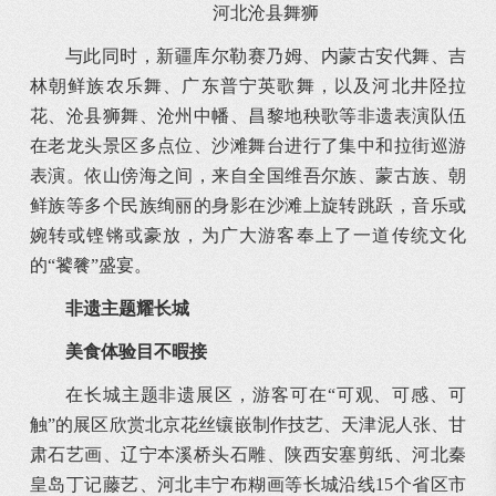
河北沧县舞狮
与此同时，新疆库尔勒赛乃姆、内蒙古安代舞、吉
林朝鲜族农乐舞、广东普宁英歌舞，以及河北井陉拉
花、沧县狮舞、沧州中幡、昌黎地秧歌等非遗表演队伍
在老龙头景区多点位、沙滩舞台进行了集中和拉街巡游
表演。依山傍海之间，来自全国维吾尔族、蒙古族、朝
鲜族等多个民族绚丽的身影在沙滩上旋转跳跃，音乐或
婉转或铿锵或豪放，为广大游客奉上了一道传统文化
的“饕餮”盛宴。
非遗主题耀长城
美食体验目不暇接
在长城主题非遗展区，游客可在“可观、可感、可
触”的展区欣赏北京花丝镶嵌制作技艺、天津泥人张、甘
肃石艺画、辽宁本溪桥头石雕、陕西安塞剪纸、河北秦
皇岛丁记藤艺、河北丰宁布糊画等长城沿线15个省区市