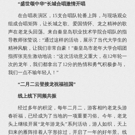
“盛世颂中华”长城合唱激情开唱
在合唱表演区，15支合唱队轮番上阵，与现场观众
组成合唱矩阵，让长城之歌、爱国情怀、龙之精神的歌
声在老龙头回荡。来自秦皇岛职业技术学院合唱队的指
导教师张莹说：“通过这样的活动，展示了当代大学生的
精神风貌，让我们非常自豪！”秦皇岛市老年大学合唱团
指挥张克生激动地说：“这次活动意义重大，在12年轮一
次的龙年，我们都拿出了12分的热情和勇气积极参与，
我们一点不输年轻人！”
“二月二云登接龙祝福祖国”
线上线下同频共振
经过多年的积淀，每年二月二，游客相约老龙头游
春祈福，已经成为了当地的一项重要习俗。今年，老龙
头上继续开展“龙年游龙头”系列活动，游人如织，天上
归来的雁阵排着人字形掠过，开启了一年的好年景。线