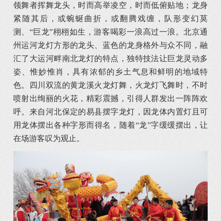
领舞者挥舞龙头，时而高举凌空，时而低俯贴地；龙身
紧随其后，或蜿蜒曲折，或翻腾戏缠，队形变幻莫
测、“巨龙”栩栩如生，游客喝彩一浪高过一浪。北京通
州运河龙灯方形的龙头、蓝色的龙身格外与众不同，融
汇了大运河畔南北龙灯的特点，独特技法让巨龙灵动多
姿、惟妙惟肖，具有浓郁的乡土气息和鲜明的地域特
色。四川双流的黄龙溪火龙灯舞，火龙灯飞舞时，不时
喷射出绚丽的火花，精彩震撼，引得人群发出一阵阵欢
呼。来自河北保定的易县摆字龙灯，因龙体内置灯且可
用龙体摆出各种字形而得名，随着“龙”字缓缓摆出，让
在场游客叹为观止。