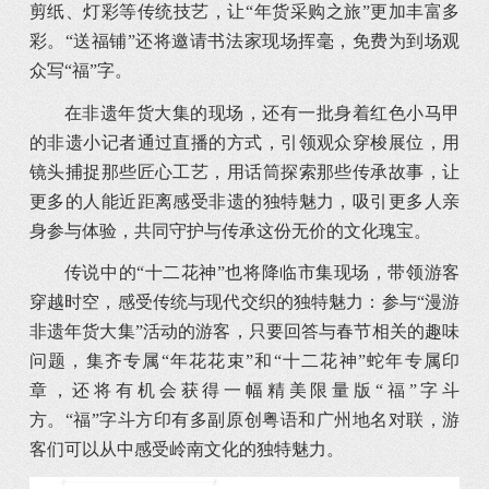
剪纸、灯彩等传统技艺，让“年货采购之旅”更加丰富多
彩。“送福铺”还将邀请书法家现场挥毫，免费为到场观
众写“福”字。
在非遗年货大集的现场，还有一批身着红色小马甲
的非遗小记者通过直播的方式，引领观众穿梭展位，用
镜头捕捉那些匠心工艺，用话筒探索那些传承故事，让
更多的人能近距离感受非遗的独特魅力，吸引更多人亲
身参与体验，共同守护与传承这份无价的文化瑰宝。
传说中的“十二花神”也将降临市集现场，带领游客
穿越时空，感受传统与现代交织的独特魅力：参与“漫游
非遗年货大集”活动的游客，只要回答与春节相关的趣味
问题，集齐专属“年花花束”和“十二花神”蛇年专属印
章，还将有机会获得一幅精美限量版“福”字斗
方。“福”字斗方印有多副原创粤语和广州地名对联，游
客们可以从中感受岭南文化的独特魅力。