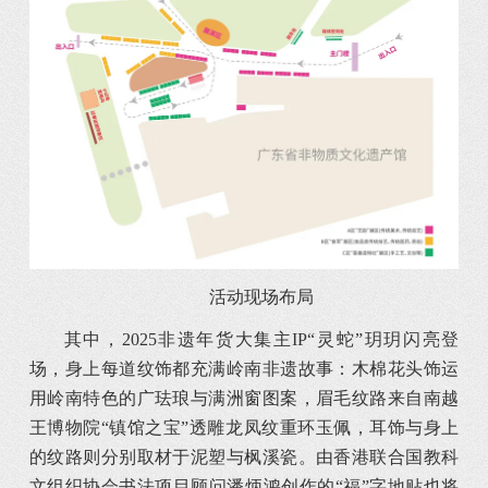
活动现场布局
其中，2025非遗年货大集主IP“灵蛇”玥玥闪亮登
场，身上每道纹饰都充满岭南非遗故事：木棉花头饰运
用岭南特色的广珐琅与满洲窗图案，眉毛纹路来自南越
王博物院“镇馆之宝”透雕龙凤纹重环玉佩，耳饰与身上
的纹路则分别取材于泥塑与枫溪瓷。由香港联合国教科
文组织协会书法项目顾问潘炳鸿创作的“福”字地贴也将