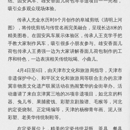
纸、固安风车、雄安香面儿荷包等非遗项目一一亮相，
吸引众多观众现场体验。
传承人尤金水历时8个月创作的阜城剪纸《清明上河
图》，将传统剪纸与传世名画完美融合，呈现长达8米的
精美图卷。在固安风车展示体验区，传承人王克学手把
手教大家制作风车，吸引很多小朋友参与。雄安香面儿
荷包传承人王勇强一边为大家讲解香面儿荷包制作的工
序和特色，一边表演相关传统吆喝、小曲儿。
4月4日至6日，由天津市文化和旅游局指导，天津市
非遗保护中心、和平区文化和旅游局等联合主办的京津
冀非物质文化遗产联展活动在热闹繁华的金街举办。活
动邀请了来自京津冀三地的26项非遗项目，如北京的料
器、兔儿爷、果脯蜜饯、彩塑京剧脸谱、毛猴等，河北
的定瓷烧制、正定绳编等，天津的杨柳青年画、泥人张
彩塑、老美华传统制鞋等。
在定瓷展位上，精美的定瓷传统花瓶、茶具、餐具