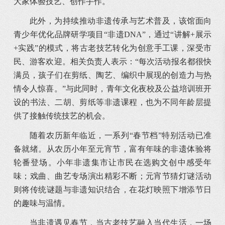
大家体验技艺、创作手作。
此外，为持续推动非遗传承与艺术普及，该馆面向
青少年优化品牌研学项目“非遗DNA”，通过“讲解+展示
+实践”的模式，将古老技艺转化为创意手工课，深受市
民、游客欢迎。相关负责人表示：“每次活动报名都很快
满员，孩子们在剪纸、陶艺、编织中展现的创造力与热
情令人惊喜。”与此同时，青年文化夜校及公益培训班开
设的书法、二胡、剪纸等非遗课程，也为不同年龄层提
供了接触传统技艺的机会。
随着农历新年临近，一系列“春节档”特别活动已准
备就绪。从农历小年至元宵节，富有年味的非遗体验将
轮番登场。小年非遗集市让市民在选购文创中感受年
味；戏曲、曲艺专场演出精彩不断；元宵节猜灯谜活动
则将传统谜题与非遗知识结合，在花灯映照下增添节日
的趣味与温情。
当非遗遇见春节，当古老技艺融入当代生活，一场