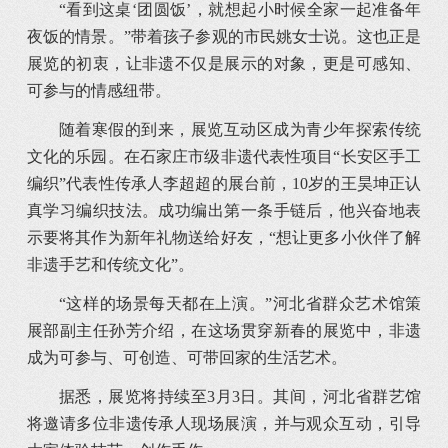
“看到这桌‘团圆饭’，就想起小时候全家一起准备年
夜饭的情景。”带着孩子参观的市民姚女士说。这也正是
展览的初衷，让非遗不仅是展示的对象，更是可感知、
可参与的情感纽带。
随着寒假的到来，展览互动区成为青少年探索传统
文化的乐园。在石家庄市级非遗代表性项目“长安区手工
编织”代表性传承人李超超的展台前，10岁的王昊坤正认
真学习编织技法。成功编出第一条手链后，他兴奋地表
示要将其作为新年礼物送给好友，“想让更多小伙伴了解
非遗手艺和传统文化”。
“这样的场景每天都在上演。”河北省群众艺术馆策
展部副主任孙芳介绍，在这场贯穿新春的展览中，非遗
成为可参与、可创造、可带回家的生活艺术。
据悉，展览将持续至3月3日。其间，河北省群艺馆
将邀请多位非遗传承人现场展演，并与观众互动，引导