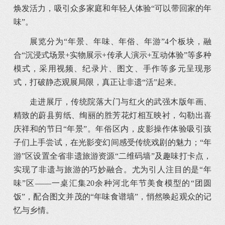
焕发活力，吸引众多家庭和年轻人体验“可以带回家的年
味”。
展览分为“年景、年味、年俗、年游”4个板块，融
合“沉浸式场景+实物展示+传承人演示+互动体验”等多种
模式，采用视频、纪录片、图文、手作等多元呈现形
式，打破静态观展局限，真正让非遗“活”起来。
走进展厅，传统院落大门与红火的武强木版年画、
精致的蔚县剪纸、绚丽的胜芳花灯相互映衬，勾勒出喜
庆祥和的节日“年景”。年俗区内，皮影操作体验吸引孩
子们上手尝试，在光影变幻间感受传统戏剧的魅力；“年
游”区设置全省非遗旅游资源“二维码墙”及趣味打卡点，
实现了非遗与旅游的巧妙融合。尤为引人注目的是“年
味”区——一桌汇集20余种河北年节美食模型的“团圆
饭”，配合图文并茂的“年味食谱墙”，悄然唤起观众的记
忆与乡情。