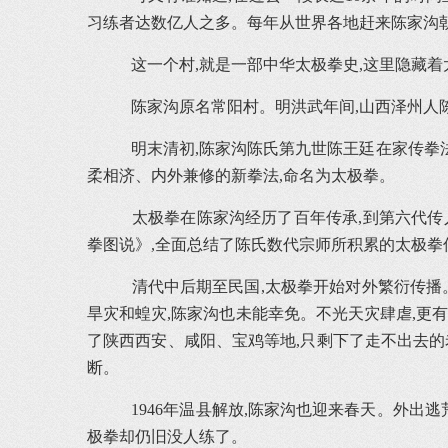
习练者达数亿人之多。每年从世界各地赶来陈家沟
这一个村,就是一部中华太极拳史,这里隐藏着
陈家沟原名常阳村。明洪武年间,山西泽州人陈
明末清初,陈家沟陈氏第九世陈王廷在家传拳法
柔相济、内外兼修的新拳法,命名为太极拳。
太极拳在陈家沟经历了百年传承,到第六代传
拳图说》,全面总结了陈氏数代宗师所积累的太极拳
清代中后期至民国,太极拳开始对外繁衍传播。
旱灾和蝗灾,陈家沟也未能幸免。不光天灾肆虐,更
了陕西西安、咸阳、宝鸡等地,只剩下了走不出去的
断。
1946年温县解放,陈家沟也迎来春天。外出
极拳却仍旧没人练了。