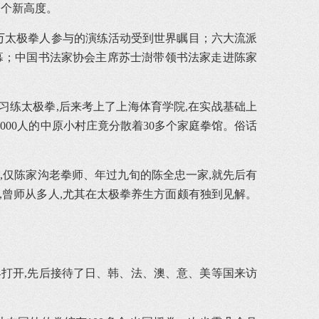
一个新高度。
0多万太极拳人参与的演练活动受到世界瞩目；六大流派
幕；中国书法家协会主席苏士澍带领书法家走进陈家
习练太极拳,后来考上了上海体育学院,在实战基础上
000人的中原小村庄竟分散着30多个家庭拳馆。俗话
,仅陈家沟老拳师、年过九旬的陈全忠一家,就先后有
,曾师从多人,尤其在太极拳养生方面颇有独到见解。
界打开,先后接待了日、韩、法、澳、意、美等国来访