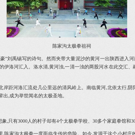
陈家沟太极拳祖祠
诗豪”刘禹锡写的诗句。然而夹带大量泥沙的黄河一出陕西进入河
伊洛河汇入。洛水清,黄河浊,一清一浊的两股河水在此交汇、融
岸距河洛汇流处几公里远的清风岭上。南临黄河,北依太行,阴阳
辈出,成为举世闻名的太极圣地。
,只有3000人的村子却有4个太极拳学校、30多个家庭拳馆和3
,陈家沟太极拳一度面临失传的危险。如今,发源于这个小村庄的