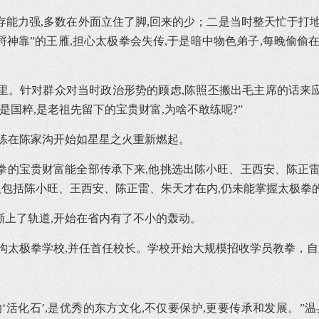
能力强,多数在外面立住了脚,回来的少；二是当时整天忙于打
“铁捋神靠”的王雁,担心太极拳会失传,于是暗中物色弟子,每晚偷偷
村里。针对群众对当时政治形势的顾虑,陈照丕搬出毛主席的话来应
是国粹,是老祖先留下的宝贵财富,为啥不敢练呢?”
练在陈家沟开始如星星之火重新燃起。
极拳的宝贵财富能全部传承下来,他挑选出陈小旺、王西安、陈正
人包括陈小旺、王西安、陈正雷、朱天才在内,仍未能掌握太极拳
渐上了轨道,开始在省内有了不小的轰动。
家沟太极拳学校,并任首任校长。学校开始大规模招收学员教拳，
活化石’,是优秀的东方文化,不仅要保护,更要传承和发展。”