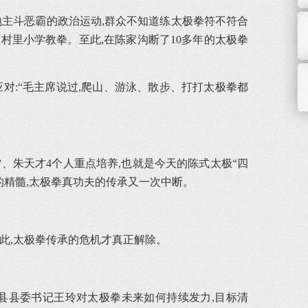
地主斗恶霸的政治运动,群众不知道练太极拳符不符合
在村里小学教拳。至此,在陈家沟断了10多年的太极拳
对:“毛主席说过,爬山、游泳、散步、打打太极拳都
雷、朱天才4个人重点培养,也就是今天的陈式太极“四
的精髓,太极拳真功夫的传承又一次中断。
自此,太极拳传承的危机才真正解除。
温县县委书记王玲对太极拳未来如何持续发力,目标清