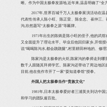
晰。作为中国太极拳发源地,近年来,温县明确了“
2017年,世界百城千万人太极拳展演活动在温县
代表性传承人陈小旺、陈正雷、陈全忠、崔仲三、
沟,欣然题写“太极拳之源”等匾牌。
1971年出生的陈炳是陈小旺的侄子,他的武
又全面提升了理论水平。毕业后他回归家乡,开馆授拳
说“喝喝陈沟水,都会跷跷腿”,村里耕田种地的、
陈家沟是太极拳的火炬,陈家沟的拳师走到哪里
数千人跟随其拜师学艺。陈家沟还带动了周边地区的
目前,他在焦作市开了一家“耍知道拳馆”授拳。
外国人把太极拳当作“贵族文化”
1981年,日本太极拳爱好者三浦英夫到访中
和学习的团队逾百批。