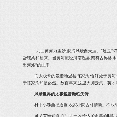
“九曲黄河万里沙,浪淘风簸自天涯。”这是“
舒缓柔和起来。当黄河流经河南温县,南有古称洛水的
出河洛”的由来。
而太极拳的发源地温县陈家沟,恰好处于黄河北
于陈家沟却是必然。数百年来,这里大师云集、英才
风靡世界的太极也曾濒临失传
村中小巷曲径通幽,农家小院古朴清新。不敢想象
可又有谁知道,在过去一段长达10余年的时间里