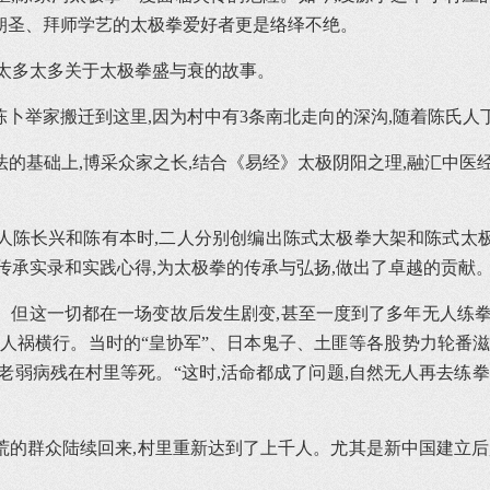
朝圣、拜师学艺的太极拳爱好者更是络绎不绝。
太多太多关于太极拳盛与衰的故事。
卜举家搬迁到这里,因为村中有3条南北走向的深沟,随着陈氏人
的基础上,博采众家之长,结合《易经》太极阴阳之理,融汇中医
人陈长兴和陈有本时,二人分别创编出陈式太极拳大架和陈式太
传承实录和实践心得,为太极拳的传承与弘扬,做出了卓越的贡献
但这一切都在一场变故后发生剧变,甚至一度到了多年无人练拳、
有人祸横行。当时的“皇协军”、日本鬼子、土匪等各股势力轮番滋
老弱病残在村里等死。“这时,活命都成了问题,自然无人再去练
逃荒的群众陆续回来,村里重新达到了上千人。尤其是新中国建立后