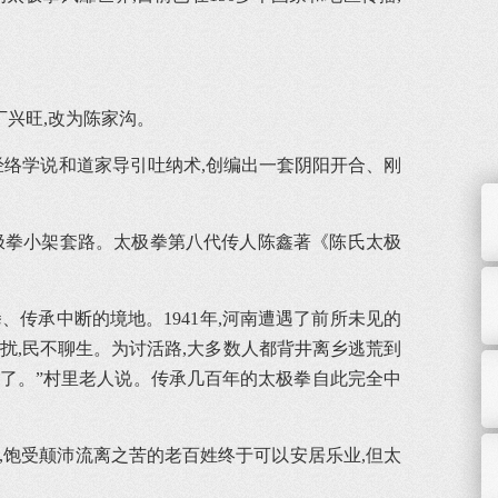
丁兴旺,改为陈家沟。
经络学说和道家导引吐纳术,创编出一套阴阳开合、刚
极拳小架套路。太极拳第八代传人陈鑫著《陈氏太极
。
传承中断的境地。1941年,河南遭遇了前所未见的
扰,民不聊生。为讨活路,大多数人都背井离乡逃荒到
拳了。”村里老人说。传承几百年的太极拳自此完全中
,饱受颠沛流离之苦的老百姓终于可以安居乐业,但太