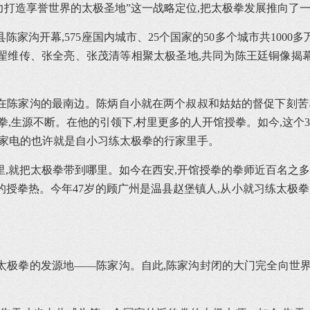
全力打造享誉世界的太极圣地”这一战略定位,把太极拳发展推向了
陈家沟开幕,575座国内城市、25个国家的50多个城市共100
翟维传、张全亮、张茂清等相聚太极圣地,共同为陈王廷铜像揭
馆在陈家沟的最南边。陈炳自小就在两个叔叔和姑姑的督促下刻苦
,生源不断。在他的引领下,村里更多的人开馆授拳。如今,这个3
修理家电的也许就是自小习练太极拳的行家里手。
,就把太极拳带到哪里。如今在西安,开馆授拳的拳师近百名之多
授拳热。今年47岁的顾广州是温县赵堡镇人,从小就习练太极拳
国太极拳的发源地——陈家沟。自此,陈家沟封闭的大门完全向世