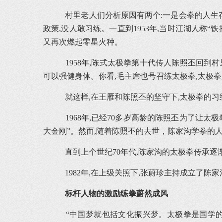
村里老人们分析原因有两个:一是会拳的人生存
政策,没人敢习练。一直到1953年,当时江湖人称
又再次燃起零星火种。
1958年,陈式太极拳第十代传人陈照丕回到
可以强健身体。你看,毛主席也号召练太极拳,太极拳
就这样,在王雁和陈照丕的坚守下,太极拳的习
1968年,已经70多岁高龄的陈照丕为了让太
大金刚”。然而,随着陈照丕的去世，陈家沟学拳的
直到上个世纪70年代,陈家沟的太极拳传承逐
1982年,在上级关照下,张蔚珍主持成立了陈
标杆人物的激励练拳蔚然成风
“中国梦就包括文化振兴梦。太极拳是国学的‘