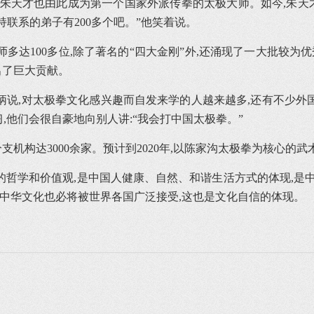
,朱天才也由此成为第一个国家外派传拳的太极大师。如今,朱天
持联系的弟子有200多个吧。”他笑着说。
师多达100多位,除了著名的“四大金刚”外,还涌现了一大批较为
出了巨大贡献。
炳说,对太极拳文化感兴趣而自发来学的人越来越多,还有不少外
,他们会很自豪地向别人讲:“我会打中国太极拳。”
构达3000余家。预计到2020年,以陈家沟太极拳为核心的武术
哲学和价值观,是中国人健康、自然、和谐生活方式的体现,是
,中华文化也必将被世界各国广泛接受,这也是文化自信的体现。