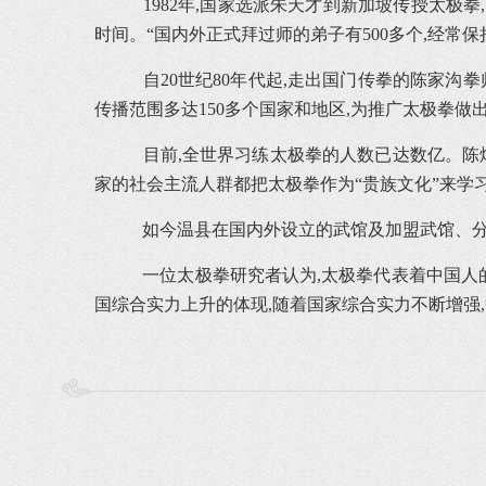
1982年,国家选派朱天才到新加坡传授太极拳
时间。“国内外正式拜过师的弟子有500多个,经常保
自20世纪80年代起,走出国门传拳的陈家沟拳
传播范围多达150多个国家和地区,为推广太极拳做
目前,全世界习练太极拳的人数已达数亿。陈
家的社会主流人群都把太极拳作为“贵族文化”来学习
如今温县在国内外设立的武馆及加盟武馆、分支机
一位太极拳研究者认为,太极拳代表着中国人的
国综合实力上升的体现,随着国家综合实力不断增强