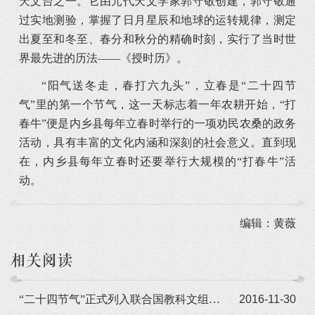
天文台之一。它由元代天文学家郭守敬创建，郭守敬通
过实地测验，掌握了日月星辰和地球的运转规律，测定
出夏至和冬至、春分和秋分的精确时刻，实行了当时世
界最先进的历法——《授时历》。
“阳气送冬走，春打六九头”，立春是“二十四节
气”里的第一个节气，这一天标志着一年农耕开始，“打
春牛”便是内乡县每年立春时举行的一项劝民农桑的政务
活动，具有丰富的文化内涵和深刻的社会意义。直到现
在，内乡县每年立春时还要举行大规模的“打春牛”活
动。
编辑：黄薇
相关阅读
“二十四节气”正式列入联合国教科文组织人类非物质文化遗产代表作名录
2016-11-30