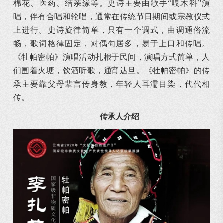
棉花、医药、结亲缘等。史诗主要由歌手“嘎木科”演
唱，伴有合唱和轮唱，通常在传统节日期间或宗教仪式
上进行。史诗旋律简单，只有一个调式，曲调通俗流
畅，歌词格律固定，对偶句居多，易于上口和传唱。
《牡帕密帕》演唱活动扎根于民间，演唱方式简单，人
们围着火塘，饮酒听歌，通宵达旦。《牡帕密帕》的传
承主要靠父母辈言传身教，年轻人耳濡目染，代代相
传。
传承人介绍