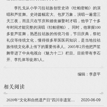
李扎戈从小学习拉祜族创世史诗《牡帕密帕》的演
唱和芦笙舞。史诗篇幅宏大、包罗万象，演唱一遍需三
天三夜，而且只在节庆和婚丧嫁娶时才唱，他学了十多
年时间才能完整的演唱《牡帕密帕》。同时，他掌握100
多套芦笙舞，熟悉拉祜族的传统习俗，节日庆典，祭祀
礼仪等传统文化，懂得很多草医医药知识，是当地拉祜
族传统文化承上传下的重要传承人。2005年2月他把芦笙
舞带进了中央电视台《魅力十二》栏目。目前带有李石
开、李扎体等徒弟5人。
编辑：李彦平
相关阅读
2020年“文化和自然遗产日”四川非遗宣传展示系列活动即将启动
2020-06-09