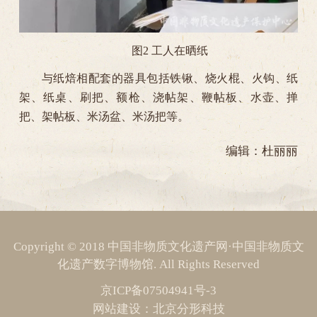
图2 工人在晒纸
与纸焙相配套的器具包括铁锹、烧火棍、火钩、纸
架、纸桌、刷把、额枪、浇帖架、鞭帖板、水壶、掸
把、架帖板、米汤盆、米汤把等。
编辑：杜丽丽
Copyright © 2018 中国非物质文化遗产网·中国非物质文
化遗产数字博物馆. All Rights Reserved
京ICP备07504941号-3
网站建设
：
北京分形科技