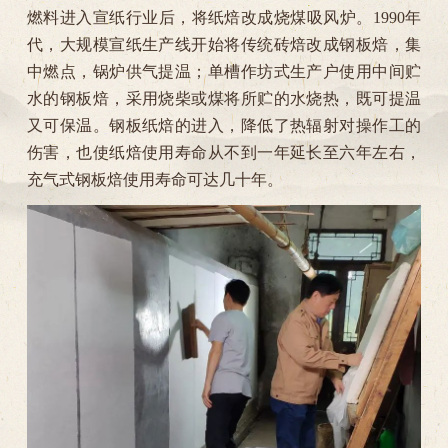
燃料进入宣纸行业后，将纸焙改成烧煤吸风炉。1990年
代，大规模宣纸生产线开始将传统砖焙改成钢板焙，集
中燃点，锅炉供气提温；单槽作坊式生产户使用中间贮
水的钢板焙，采用烧柴或煤将所贮的水烧热，既可提温
又可保温。钢板纸焙的进入，降低了热辐射对操作工的
伤害，也使纸焙使用寿命从不到一年延长至六年左右，
充气式钢板焙使用寿命可达几十年。