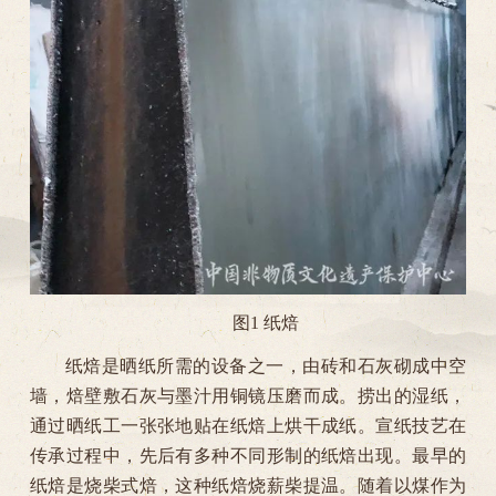
图1 纸焙
纸焙是晒纸所需的设备之一，由砖和石灰砌成中空
墙，焙壁敷石灰与墨汁用铜镜压磨而成。捞出的湿纸，
通过晒纸工一张张地贴在纸焙上烘干成纸。宣纸技艺在
传承过程中，先后有多种不同形制的纸焙出现。最早的
纸焙是烧柴式焙，这种纸焙烧薪柴提温。随着以煤作为