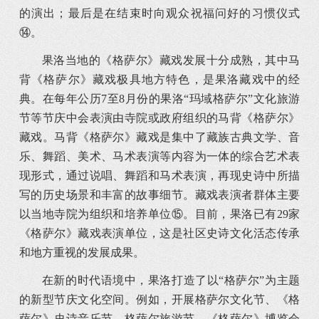
的演出；最后是在结束时向观众祝福问好的习惯仪式
⑭。
果洛当地的《格萨尔》藏戏发展十分成熟，其中马
背《格萨尔》藏戏极具地方特色，是果洛藏戏中的经
典。在每年公历7至8月份的果洛“玛域格萨尔”文化旅游
节等节庆中会表演由寺院或政府组织的马背《格萨尔》
藏戏。马背《格萨尔》藏戏是集中了藏族古典文学、音
乐、舞蹈、美术、马术表演等内容为一体的综合艺术表
现形式，通过说唱、舞蹈和马术表演，再现史诗中所描
写的历史场景和丰富的故事细节。藏戏表演者群体主要
以当地寺院为组织和培养单位⑮。目前，果洛已有29家
《格萨尔》藏戏表演单位，这是社区史诗文化活态传承
和地方重视的发展成果。
在新的时代语境中，果洛打造了以“格萨尔”为主题
的新型节庆文化空间。例如，开展格萨尔文化节、《格
萨尔》史诗音乐节、格萨尔旅游节、《格萨尔》博览会