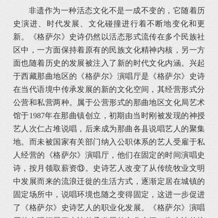
非遗作为一种活态文化不是一成不变的，它随着历
史演进、时代发展、文化碰撞进行着不断地变化和更
新。《格萨尔》史诗仍然以活态形式流传在多个民族社
区中，一方面保持着原有的民族文化精神内核，另一方
面也随着历史的发展被注入了新的时代文化内涵。兴起
于西藏那曲地区的《格萨尔》演唱厅是《格萨尔》史诗
在当代语境中传承发展的新的文化空间，其经营形式分
公营和私营两种。属于公营形式的那曲地区文化局艺术
馆于1987年在那曲镇创立，初期由当时刚被发现的神授
艺人次仁占堆说唱，后来成为那曲各县说唱艺人的聚集
地。而未被国家有关部门纳入公职体系的艺人受雇于私
人经营的《格萨尔》演唱厅，他们在固定的时间演唱史
诗，按月领取薪资⑬。史诗艺人改变了从传统牧业文明
中发展而来的流浪迁徙的生活方式，逐渐定居在城镇的
固定场所中，说唱环境也随之变得固定，这进一步促进
了《格萨尔》史诗艺人的职业化发展。《格萨尔》演唱