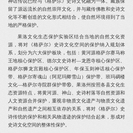
神话传说已经与《格萨尔》史诗文化融为一体。藏族保
留了源远流长的自然崇拜文化，并与藏传佛教和史诗文
化等不断创造的文化形式相结合，使自然环境得到了当
地的严格保护。
果洛文化生态保护实验区结合当地的自然文化资
源，将对《格萨尔》史诗文化空间的保护纳入规划体
系，划分为六大保护板块，包括：黄河源格萨尔赛马称
王地核心保护区、德尔文史诗村—龙恩寺核心保护区、
格萨尔狮龙宫殿核心保护区、年保玉则神话核心保护
带、格萨尔寄魂山（阿尼玛卿雪山）保护带、班玛碉楼
文化—格萨尔寺院群保护带⑯。果洛州按照各县文化生
态资源特点，将黄河源、神山、史诗村落等自然资源和
人文资源合并保护，重视非物质文化遗产与物质文化遗
产和自然遗产之间相互依存的关系，将对《格萨尔》史
诗传统的保护和相关风物遗迹的保护结合起来，形成对
史诗文化空间的整体性保护。