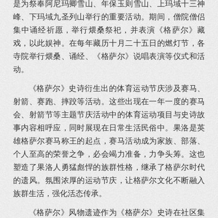
是为祭奉阿尼玛卿雪山、年保玉则雪山、上玛域十三神
峰、下玛域九圣列山举行的重要活动。期间，僧院僧侣
集中诵经祈愿，举行煨桑祭祀，并表演《格萨尔》藏
戏，以此娱神。在每年藏历十月二十五日的燃灯节，各
寺院举行煨桑、诵经、《格萨尔》说唱表演等仪式和活
动。
《格萨尔》史诗衍生出的体育运动节庆涉及赛马、
射箭、赛跑、摔跤等活动。这些出现在一年一度的赛马
会、射箭节等主题节庆活动中的体育运动项目与史诗故
事内容相呼应，同时展现在日常生活民俗中。果洛是英
雄格萨尔赛马称王的起点，赛马活动成为家族、部落、
个人至高的荣誉之争，必会竭力准备，力争头筹。这也
塑造了果洛人勇猛彪悍的族群性格，继承了格萨尔时代
的遗风。氛围浓厚的运动节庆，让格萨尔文化不断融入
族群生活，强化活态传承。
《格萨尔》风物遗迹作为《格萨尔》史诗在社区集