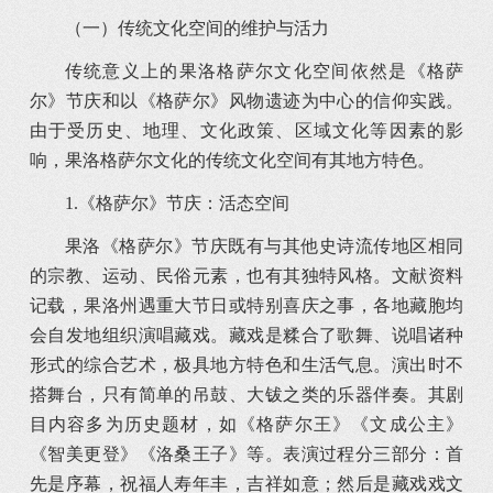
（一）传统文化空间的维护与活力
传统意义上的果洛格萨尔文化空间依然是《格萨
尔》节庆和以《格萨尔》风物遗迹为中心的信仰实践。
由于受历史、地理、文化政策、区域文化等因素的影
响，果洛格萨尔文化的传统文化空间有其地方特色。
1.《格萨尔》节庆：活态空间
果洛《格萨尔》节庆既有与其他史诗流传地区相同
的宗教、运动、民俗元素，也有其独特风格。文献资料
记载，果洛州遇重大节日或特别喜庆之事，各地藏胞均
会自发地组织演唱藏戏。藏戏是糅合了歌舞、说唱诸种
形式的综合艺术，极具地方特色和生活气息。演出时不
搭舞台，只有简单的吊鼓、大钹之类的乐器伴奏。其剧
目内容多为历史题材，如《格萨尔王》《文成公主》
《智美更登》《洛桑王子》等。表演过程分三部分：首
先是序幕，祝福人寿年丰，吉祥如意；然后是藏戏戏文