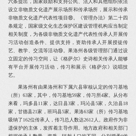
六条提出，国家鼓励和支持公民、法人和其他组织依法
设立非物质文化遗产展示场所和传承场所，展示和传承
非物质文化遗产代表性项目⑱。《管理办法》第二十四
条规定，国家级文化生态保护区建设管理机构应当制定
相关制度，为各级非物质文化遗产代表性传承人开展传
习活动创造条件、提供支持，资助传承人开展授徒传
艺、教学、交流等活动⑲。果洛州各级管理部门通过设
立固定的传习空间，让《格萨尔》史诗相关传承人能够
有平台开展传习活动，传习和展示《格萨尔》说唱技
艺。
果洛州有由果洛州和下属六县审核认定的传习基地
（所）63家，其中，传习基地59家，传习所4家。从分布
来看，玛多县11家，达日县3家，玛沁县5家，久治县18
家，甘德县21家，班玛县5家。果洛63家（所）传习基地
吸纳了162位传承人，传习总人数达2612人。政府作为非
遗保护的主体，发挥着主导作用。地方政府和相关部门