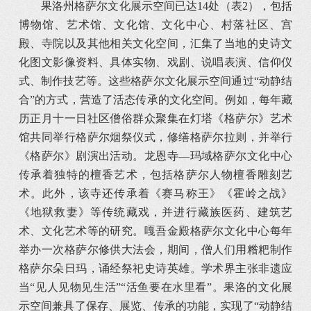
果洛州格萨尔文化展示空间已达14处（表2），包括
博物馆、艺术馆、文化馆、文化中心、村落社区、宫
殿、寺院以及其他相关文化空间，汇集了当地的史诗文
化图文影像资料、具体实物、戏剧、说唱表演、信仰仪
式、制作技艺等。这些格萨尔文化展示空间通过“动静结
合”的方式，营造了活态传承的文化空间。例如，每年藏
历正月十一日社区僧俗群众聚集在灯塔《格萨尔》艺术
馆共同举行格萨尔烟祭仪式，修缮格萨尔拉则，并举行
《格萨尔》剧演出活动。龙恩寺—玛域格萨尔文化中心
传承着独特的檀香艺术，包括格萨尔人物檀香雕刻艺
术。此外，该寺还传承着《赛马称王》《霍岭之战》
《地狱救妻》等传统藏戏，并进行藏族医药、建筑艺
术、文化艺术等的研究。嘎吾金殿格萨尔文化中心每年
举办一次格萨尔修供大法会，期间，僧人们用糌粑制作
格萨尔朵日玛，诵经祭祀史诗英雄。学术界主张非遗应
当“见人见物见生活”“活鱼要在水里看”。果洛的文化展
示空间兼具了保存、展览、传承的功能，实现了“动静结