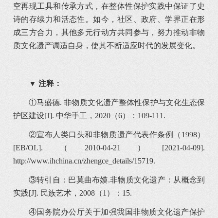
空再现工具和传承方式，在整体性保护实践中保证了史
诗的存续力和活态性。如今，社区、政府、学界正在形
成三方合力，其他多元行动方共同参与，努力推动非物
质文化遗产调适自身，使其不断适应时代的发展变化。
▼ 注释：
①马盛德. 非物质文化遗产整体性保护与文化生态保
护区建设[J]. 中华手工，2020（6）：109-111.
②宣布人类口头和非物质遗产代表作条例（1998）
[EB/OL].（2010-04-21）[2021-04-09].
http://www.ihchina.cn/zhengce_details/15719.
③转引自：巴莫曲布嫫.非物质文化遗产：从概念到
实践[J]. 民族艺术，2008（1）：15.
④国务院办公厅关于加强我国非物质文化遗产保护