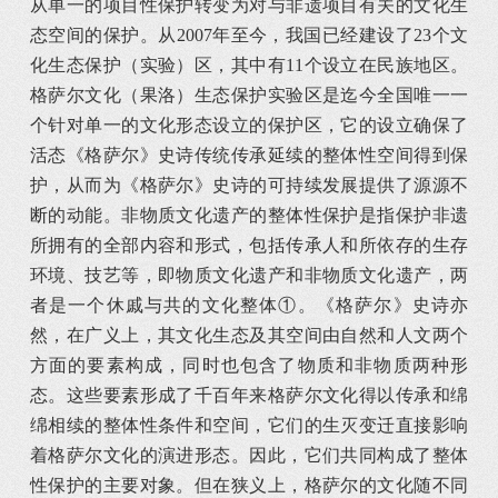
从单一的项目性保护转变为对与非遗项目有关的文化生
态空间的保护。从2007年至今，我国已经建设了23个文
化生态保护（实验）区，其中有11个设立在民族地区。
格萨尔文化（果洛）生态保护实验区是迄今全国唯一一
个针对单一的文化形态设立的保护区，它的设立确保了
活态《格萨尔》史诗传统传承延续的整体性空间得到保
护，从而为《格萨尔》史诗的可持续发展提供了源源不
断的动能。非物质文化遗产的整体性保护是指保护非遗
所拥有的全部内容和形式，包括传承人和所依存的生存
环境、技艺等，即物质文化遗产和非物质文化遗产，两
者是一个休戚与共的文化整体①。《格萨尔》史诗亦
然，在广义上，其文化生态及其空间由自然和人文两个
方面的要素构成，同时也包含了物质和非物质两种形
态。这些要素形成了千百年来格萨尔文化得以传承和绵
绵相续的整体性条件和空间，它们的生灭变迁直接影响
着格萨尔文化的演进形态。因此，它们共同构成了整体
性保护的主要对象。但在狭义上，格萨尔的文化随不同