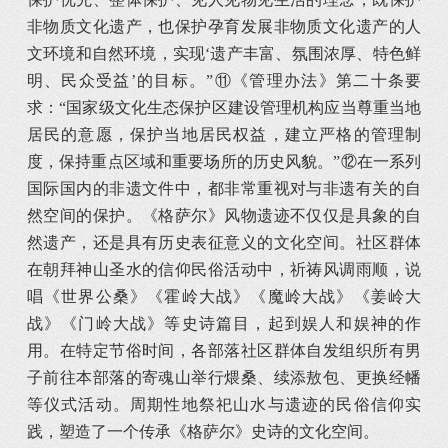
非物质文化遗产，也保护孕育发展非物质文化遗产的人
文环境和自然环境，实现‘遗产丰富、氛围浓厚、特色鲜
明、民众受益’的目标。”⑪《管理办法》第二十条要
求：“国家级文化生态保护区建设管理机构应当尊重当地
居民的意愿，保护当地居民权益，建立严格的管理制
度，保持重点区域和重要场所的历史风貌。”⑫在一系列
国际国内的非遗文件中，都非常重视对与非遗有关的自
然空间的保护。《格萨尔》风物遗迹不仅仅是具象的自
然遗产，还是具有历史表征意义的文化空间。社区群体
在朝拜神山圣水的信仰民俗活动中，祈祷风调雨顺，说
唱《世界公桑》《霍岭大战》《魔岭大战》《姜岭大
战》《门岭大战》等史诗篇目，起到娱人和娱神的作
用。在特定节俗时间，各部落社区群体自发组织所有男
子前往本部落的寄魂山举行煨桑、续添敖包、更换经幡
等仪式活动。周期性地祭祀山水与遗迹的民俗信仰实
践，塑造了一个传承《格萨尔》史诗的文化空间。