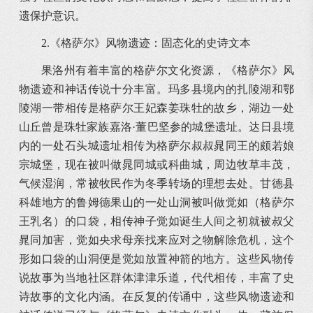
遗保护意识。
2.《格萨尔》风物遗迹：固态化的史诗文本
果洛州有着丰富的格萨尔文化资源，《格萨尔》风
物遗迹和神话传说十分丰富。玛多县境内的扎陵湖和鄂
陵湖一带相传是格萨尔王妃森姜珠牡的故乡，湖边一处
山丘曾是珠牡家族嘉洛·董巴坚参的城堡遗址。达日县境
内的一处石头城遗址相传为格萨尔叔叔晁同王的颇若娘
宗城堡，现在被叫做晁同城或科曲城，周边牧草丰茂，
气候湿润，常被牧民作为冬季转场的理想去处。甘德县
科雄地方的鲁姆德果山的一处山洞被叫做觉如（格萨尔
王乳名）的口袋，相传神子觉如诞生人间之初就被叔父
晁同加害，觉如央求母亲找来应对之物解除危机，这个
形如口袋的山洞便是觉如放置神箭的地方。这些风物传
说故事为当地社区群体津津乐道，代代相传，丰富了史
诗故事的文化内涵。在反复的传诵中，这些风物遗迹和