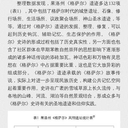
整理数据发现，果洛州《格萨尔》遗迹多达132项
（表1），其中包括了格萨尔时代的城堡遗址、石像、修
行场所、生活场所、议政聚会场所、神山圣水遗迹，等
等。通过对《格萨尔》遗迹的发掘、整理、修复，可以
起到历史钩沉、辅助记忆、生态保护的作用。《格萨
尔》史诗的形成过程包括了历史真实性，另一方面也包
含了社区群体在早期苯教自然崇拜的思想影响下逐渐形
成的诸多神话传说的添砖加瓦。神话色彩和万物有灵思
想在《格萨尔》中占据重要比重，这也是它大放异彩的
组成部分。《格萨尔》遗迹承载的《格萨尔》故事传
说，实际上对进一步呈现民族历史，构建公共记忆空间
起着重要作用。史诗在广袤的雪域草原上长久流传，与
各地的山峰、河流、湖泊等自然景观结合，形成众多与
《格萨尔》史诗有关的圣地遗迹和信仰实践。