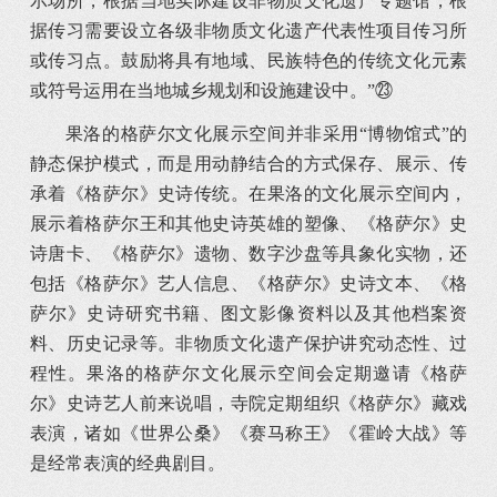
示场所，根据当地实际建设非物质文化遗产专题馆，根
据传习需要设立各级非物质文化遗产代表性项目传习所
或传习点。鼓励将具有地域、民族特色的传统文化元素
或符号运用在当地城乡规划和设施建设中。”㉓
果洛的格萨尔文化展示空间并非采用“博物馆式”的
静态保护模式，而是用动静结合的方式保存、展示、传
承着《格萨尔》史诗传统。在果洛的文化展示空间内，
展示着格萨尔王和其他史诗英雄的塑像、《格萨尔》史
诗唐卡、《格萨尔》遗物、数字沙盘等具象化实物，还
包括《格萨尔》艺人信息、《格萨尔》史诗文本、《格
萨尔》史诗研究书籍、图文影像资料以及其他档案资
料、历史记录等。非物质文化遗产保护讲究动态性、过
程性。果洛的格萨尔文化展示空间会定期邀请《格萨
尔》史诗艺人前来说唱，寺院定期组织《格萨尔》藏戏
表演，诸如《世界公桑》《赛马称王》《霍岭大战》等
是经常表演的经典剧目。