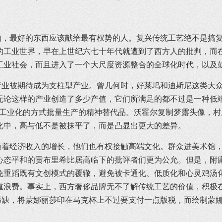
最好的东西应该献给最有权势的人。复兴传统工艺绝不是搞复
的工业世界，早在上世纪六七十年代就遭到了西方人的批判，而在
工业社会，而且进入了一个大尺度资源整合的全球化时代，以及
被期待成为支柱型产业。曾几何时，好莱坞和迪斯尼这类大众
无论这样的产业创造了多少产值，它们所满足的都不过是一种低
），是以工业化的方式批量生产的精神替代品。沃霍尔复制梦露头像
化中，高与低不是被抹平了，而是凸显出更大的差异。
经济收入的增长，他们也有权接触高端文化。群众进美术馆，
心态平和的贡布里希比居高临下的批评者们更为公允。但是，附
免重蹈既有文创模式的覆辙，避免被卡通化、低质化和心灵鸡汤
重浪费。事实上，西方奢侈品牌无不了解传统工艺的价值，积极
为稀缺，将蒙娜丽莎印在马克杯上不过要支付一点版税，而绘制蒙