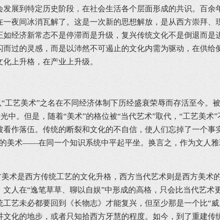
发展到特定历史阶段，在社会生活各个层面形成的共识。百余年
在一夜间冰消瓦解了。这是一次新的思想解放，是从西方崇拜、现
正如经济新常态不是停滞而是升级，复兴传统文化不是倒退而是
闪而过的灵感，而是以沛然不可遏止的文化内需为驱动，在供给
文化上升格，在产业上升级。
工艺美术”之名在不同经济体制下历经盛衰荣辱而存活至今。被
的荣光中。但是，随着“美术”的格位被“当代艺术”取代，“工艺美
被看作落伍。传统的断裂和文化的不自信，使人们忘掉了一个事
式的美术——在同一个知识系统中平起平坐。换言之，作为文人雅
术是西方传统工艺的文化升格，西方当代艺术则是西方美术的
，文人在“逸笔草草、聊以自娱”中形成的高格，只会比当代艺术
统工艺未必都要回到《长物志》才能复兴，但至少那是一个比“威
讲文化的地步，或者只知拾西方牙慧的程度。如今，到了重建传