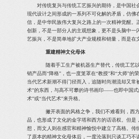
对传统复兴与传统工艺振兴的期待，是中国社会
现代设计之间形成的一系列不可化解的矛盾，仿佛
信，是中华民族伟大复兴之路上的一次精神觉醒。
创新，不是一部分人的主观想象，更不是头脑中一
艺振兴，不是简单地扩大产业规模和销量，而是在
重建精神文化母体
随着手工生产被机器生产替代，传统工艺以“
销产品而“降格”，也一度笼罩在“教授”和“大师”
当代艺术新潮不得门径而入，追随时尚潮流却又常
术”的东西，与高不可攀的诗书画印——也即中国
术”或“当代艺术”来升格。
撇开表面的风格之争，我们不难看到，西方美
品，也形成了文化的金字塔和西方的话语权。但是
想，而文人则在感官和精神愉悦中建立了高格。传
了原本的精神文化母体后，一度沦落到只谈工巧不