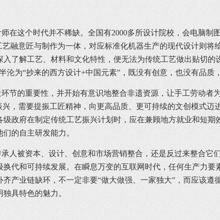
在这个时代并不稀缺。全国有2000多所设计院校，会电脑制
统工艺融意匠与制作为一体，对应标准化机器生产的现代设计则将
深入了解工艺、材料和文化特性，便无法为传统工艺做出贴切的
多半沦为“抄来的西方设计+中国元素”，既没有创意，也没有品
节的重要性，并开始有意识地整合非遗资源，让手工劳动者为
艺振兴，需要提振工匠精神，向更高品质、更可持续的文创模式迈
各级政府在制定传统工艺振兴计划时，应在兼顾地方就业和短期
他们的自主研发能力。
人被资本、设计、创意和市场营销整合，还是反过来整合它们
级换代和可持续发展。在瞬息万变的互联网时代，任何生产力要
补齐产业链缺环，不一定非要“做大做强、一家独大”，而应该遵
明独具特色的魅力。