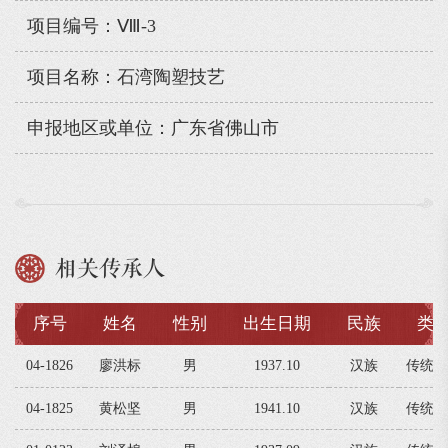
项目编号：Ⅷ-3
项目名称：石湾陶塑技艺
申报地区或单位：广东省佛山市
相关传承人
序号
姓名
性别
出生日期
民族
类
04-1826
廖洪标
男
1937.10
汉族
传统技
04-1825
黄松坚
男
1941.10
汉族
传统技