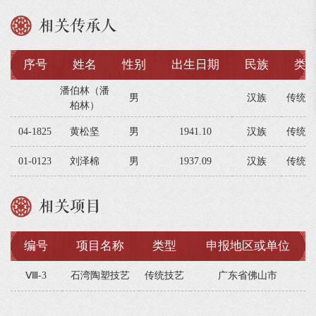
相关传承人
序号
姓名
性别
出生日期
民族
类
潘伯林（潘
男
汉族
传统技
柏林）
04-1825
黄松坚
男
1941.10
汉族
传统技
01-0123
刘泽棉
男
1937.09
汉族
传统技
相关项目
编号
项目名称
类型
申报地区或单位
Ⅷ-3
石湾陶塑技艺
传统技艺
广东省佛山市