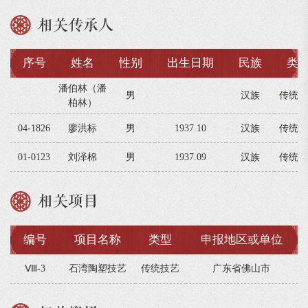
相关传承人
序号
姓名
性别
出生日期
民族
类
潘伯林（潘
男
汉族
传统技
柏林）
04-1826
廖洪标
男
1937.10
汉族
传统技
01-0123
刘泽棉
男
1937.09
汉族
传统技
相关项目
编号
项目名称
类型
申报地区或单位
Ⅷ-3
石湾陶塑技艺
传统技艺
广东省佛山市