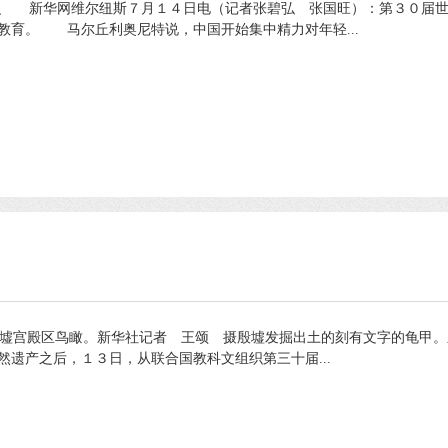
识 新华网维尔纽斯７月１４日电（记者张碧弘 张国旺）：第３０届世
教育。 马尔丘利奥尼特说，中国开始集中精力对年轻...
阳殷墟宫殿区鸟瞰。新华社记者 王颂 摄殷墟发掘出土的刻有文字的龟甲
遗产之后，１３日，从联合国教科文组织第三十届...