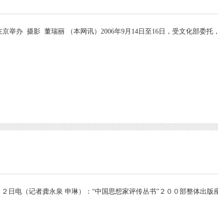
办 摄影 董瑞丽 （本网讯）2006年9月14日至16日，受文化部委托，
２日电（记者龚永泉 申琳）：“中国思想家评传丛书”２００部整体出版