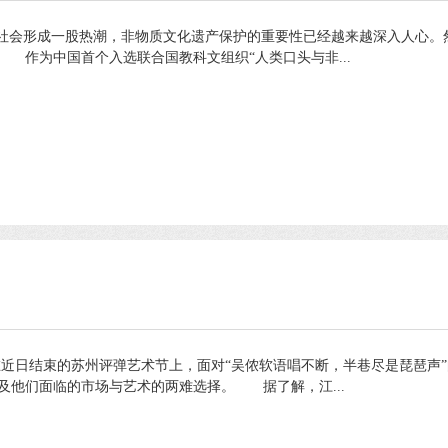
社会形成一股热潮，非物质文化遗产保护的重要性已经越来越深入人心。
作为中国首个入选联合国教科文组织“人类口头与非...
近日结束的苏州评弹艺术节上，面对“吴侬软语唱不断，半巷尽是琵琶声
及他们面临的市场与艺术的两难选择。 据了解，江...