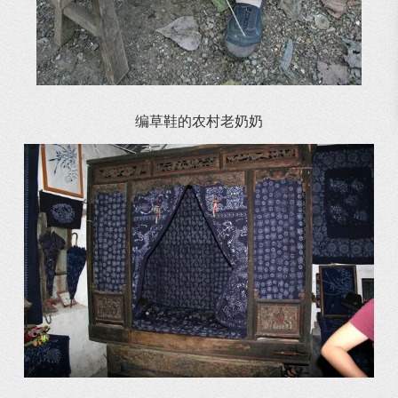
编草鞋的农村老奶奶