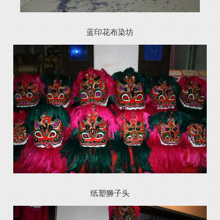
蓝印花布染坊
纸塑狮子头