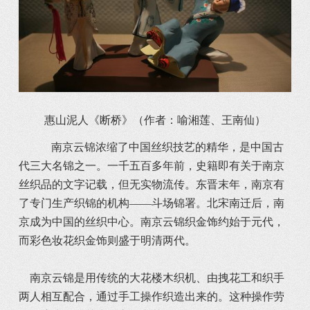
惠山泥人《断桥》（作者：喻湘莲、王南仙）
南京云锦浓缩了中国丝织技艺的精华，是中国古
代三大名锦之一。一千五百多年前，史籍即有关于南京
丝织品的文字记载，但无实物流传。东晋末年，南京有
了专门生产织锦的机构——斗场锦署。北宋南迁后，南
京成为中国的丝织中心。南京云锦织金饰约始于元代，
而彩色妆花织金饰则盛于明清两代。
南京云锦是用传统的大花楼木织机、由拽花工和织手
两人相互配合，通过手工操作织造出来的。这种操作劳