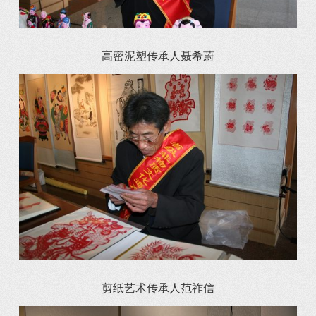
高密泥塑传承人聂希蔚
剪纸艺术传承人范祚信