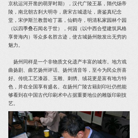
京杭运河开凿的萌芽时期），汉代广陵王墓，隋代炀帝
陵，南北朝古刹大明寺，唐宋古城遗址，唐鉴真纪念
堂，宋伊斯兰教普哈丁墓，仙鹤寺，明清私家园林个园
（以四季叠石闻名于世），何园（以中西合璧建筑风格
享誉海内）等众多名胜古迹，使古城扬州散发出无穷的
魅力。
扬州同样是一个非物质文化遗产丰富的城市。地方戏
曲扬剧、曲艺扬州评话、扬州清音等，至今为民众所喜
好。传统工艺漆器、玉雕、刺绣、绒花更是富有地方特
色，并在全国享有盛名。在扬州广陵古籍刻印社仍然能
够看到在中国古代印刷术中占据重要地位的雕版印刷技
艺。