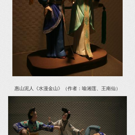
惠山泥人《水漫金山》（作者：喻湘莲、王南仙）