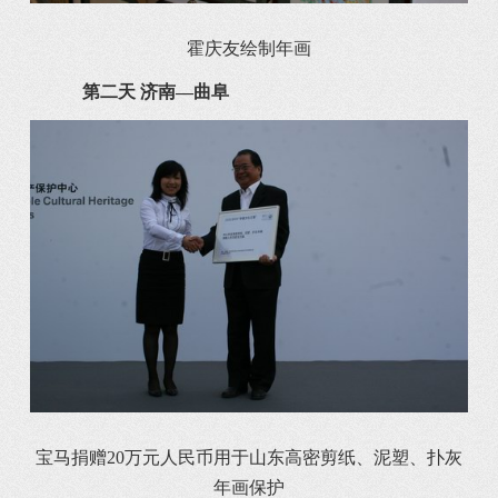
霍庆友绘制年画
第二天 济南—曲阜
宝马捐赠20万元人民币用于山东高密剪纸、泥塑、扑灰
年画保护