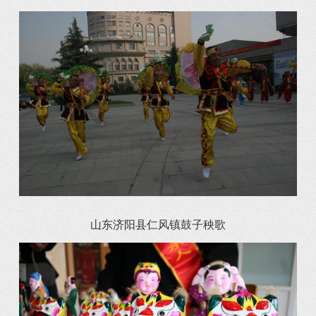
山东济阳县仁风镇鼓子秧歌