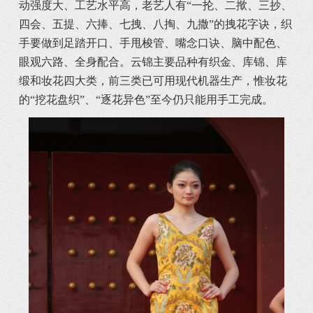
动强度大、工艺水平高，老艺人有“一抡、二揿、三抄、
四会、五提、六捧、七拽、八掏、九撒”的拽花字诀，织
手要做到足踏开口、手甩梭管、嘴念口诀、脑中配色、
眼观六路、全身配合。云锦主要品种有织金、库锦、库
缎和妆花四大类，前三类已可用现代机器生产，惟妆花
的“挖花盘织”、“逐花异色”至今仍只能用手工完成。