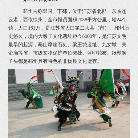
邳州古称邳国、下邳，位于江苏省北部，东临连
云港，西依徐州，全市幅员面积2088平方公里，辖24个
镇，人口161万，是江苏省人口第二大县（市）。邳州历
史悠久，境内大墩子文化遗址距今6000年，是江苏文明
最早的起源，寨山摩崖石刻、梁王城遗址、九女墩、关
帝庙等省、市级文物保护单位68处。蓝印花布、纸塑狮
子头都是邳州具有特色的非物质文化遗存。