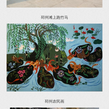
邳州滩上跑竹马
邳州农民画