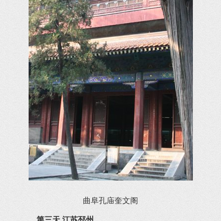
曲阜孔庙奎文阁
第三天 江苏邳州