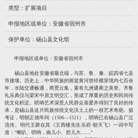
类型：扩展项目
申报地区或单位：安徽省宿州市
保护单位：砀山县文化馆
申报地区或单位：安徽省宿州市
砀山县地处安徽省最北端，与苏、鲁、豫、皖四省七县
市接壤。历史上，中华民族的摇篮黄河曾经横穿境内七百余
年，水陆交通畅通，商贾云集，素有九洲通衢之美誉。齐鲁
礼乐典仪与梁宋中原文明交汇，形成了厚重的历史和民间传
统文化积淀。唢呐艺术深受人民群众喜爱并得到了良好的传
承，是砀山县这片民族传统文化沃土上的一枝艺术奇葩。据
考证，明朝正德年间（1506—1521），唢呐已在砀山县广泛
流传。明代王磬在其《王西楼先生乐府·朝天飞》一词中写
道：“喇叭、唢呐，曲儿小、腔儿大……”