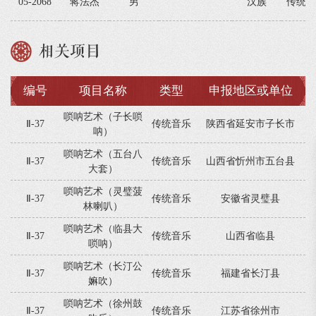
05-2068
蒋法杰
男
汉族
传统音
相关项目
编号
项目名称
类型
申报地区或单位
唢呐艺术（子长唢
Ⅱ-37
传统音乐
陕西省延安市子长市
呐）
唢呐艺术（五台八
Ⅱ-37
传统音乐
山西省忻州市五台县
大套）
唢呐艺术（灵璧菠
Ⅱ-37
传统音乐
安徽省灵璧县
林喇叭）
唢呐艺术（临县大
Ⅱ-37
传统音乐
山西省临县
唢呐）
唢呐艺术（长汀公
Ⅱ-37
传统音乐
福建省长汀县
嫲吹）
唢呐艺术（徐州鼓
Ⅱ-37
传统音乐
江苏省徐州市