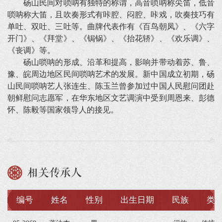
砀山民间对唢呐有独特的称谓，高音唢呐称尖笛，低音
唢呐称大笛，且吹奏形式有咔腔、闷腔、咔戏，吹奏技巧有
单吐、双吐、三吐等。曲牌代表作有《百鸟朝凤》、《六字
开门》、《拜堂》、《锔锅》、《抬花轿》、《欢乐调》、
《丧调》等。
砀山唢呐的形成、沿革和提高，影响并带动着苏、鲁、
豫、皖周边地区民间唢呐艺术的发展。新中国成立初期，砀
山民间唢呐艺人张连生、陈玉兰曾参加过中国人民慰问团赴
朝鲜慰问志愿军，在华东地区文艺调演中受到周恩来、彭德
怀、陈毅等国家领导人的接见。
相关传承人
编号
姓名
性别
出生日期
民族
类