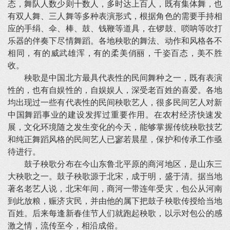
态，舞队人数少则十数人，多时达上百人，既有集体舞，也
有双人舞、三人舞等多种表演形式，根据角色的需要手持相
应的手绢、伞、棒、鼓、钱鞭等道具，在锣鼓、唢呐等吹打
乐器的伴奏下尽情舞蹈。各地秧歌的舞法、动作和风格各不
相同，有的威武雄浑，有的柔美俏丽，千姿百态，美不胜
收。
秧歌是中国北方最具代表性的民间舞种之一，既有表演
性的，也有自娱性的，自娱娱人，深受老百姓的喜爱。各地
均出现过一些有代表性的民间秧歌艺人，很多民间艺人对新
中国舞蹈事业的建设发挥过重要作用。在农村经济快速发
展，文化环境随之发生变化的今天，能够掌握传统秧歌技艺
和纯正舞蹈风格的民间艺人已寥若晨星，保护和传承工作亟
待进行。
鼓子秧歌分布在今山东鲁北平原的商河地区，是山东三
大秧歌之一。鼓子秧歌源于北宋，成于明，盛于清。据当地
著名老艺人说，北宋年间，商河一带连年受灾，包公从河南
到此放粮，赈济灾民，并由他的属下把鼓子秧歌传授给当地
百姓。后来每逢新春佳节人们就跑起秧歌，以示对包公的感
激之情，流传至今，相沿成俗。