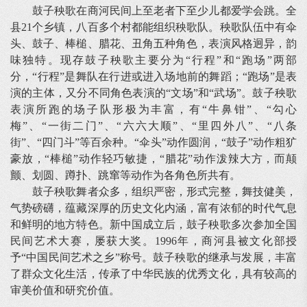
鼓子秧歌在商河民间上至老者下至少儿都爱学会跳。全
县21个乡镇，八百多个村都能组织秧歌队。秧歌队伍中有伞
头、鼓子、棒槌、腊花、丑角五种角色，表演风格迥异，韵
味独特。现存鼓子秧歌主要分为“行程”和“跑场”两部
分，“行程”是舞队在行进或进入场地前的舞蹈；“跑场”是表
演的主体，又分不同角色表演的“文场”和“武场”。鼓子秧歌
表演所跑的场子队形极为丰富，有“牛鼻钳”、“勾心
梅”、“一街二门”、“六六大顺”、“里四外八”、“八条
街”、“四门斗”等百余种。“伞头”动作圆润，“鼓子”动作粗犷
豪放，“棒槌”动作轻巧敏捷，“腊花”动作泼辣大方，而颠
颤、划圆、蹲扑、跳窜等动作为各角色所共有。
鼓子秧歌舞者众多，组织严密，形式完整，舞技健美，
气势磅礴，蕴藏深厚的历史文化内涵，富有浓郁的时代气息
和鲜明的地方特色。新中国成立后，鼓子秧歌多次参加全国
民间艺术大赛，屡获大奖。1996年，商河县被文化部授
予“中国民间艺术之乡”称号。鼓子秧歌的继承与发展，丰富
了群众文化生活，传承了中华民族的优秀文化，具有较高的
审美价值和研究价值。