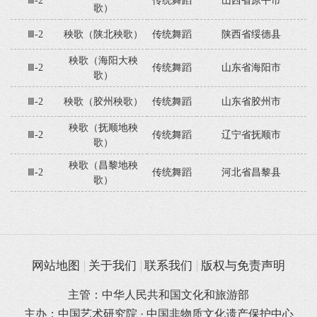
歌）
Ⅲ-2
秧歌（陕北秧歌）
传统舞蹈
陕西省绥德县
秧歌（海阳大秧
Ⅲ-2
传统舞蹈
山东省海阳市
歌）
Ⅲ-2
秧歌（胶州秧歌）
传统舞蹈
山东省胶州市
秧歌（抚顺地秧
Ⅲ-2
传统舞蹈
辽宁省抚顺市
歌）
秧歌（昌黎地秧
Ⅲ-2
传统舞蹈
河北省昌黎县
歌）
网站地图
关于我们
联系我们
版权与免责声明
主管：中华人民共和国文化和旅游部
主办：中国艺术研究院 · 中国非物质文化遗产保护中心