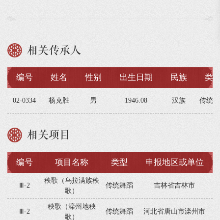
相关传承人
编号
姓名
性别
出生日期
民族
类
02-0334
杨克胜
男
1946.08
汉族
传统舞
相关项目
编号
项目名称
类型
申报地区或单位
秧歌（乌拉满族秧
Ⅲ-2
传统舞蹈
吉林省吉林市
歌）
秧歌（滦州地秧
Ⅲ-2
传统舞蹈
河北省唐山市滦州市
歌）