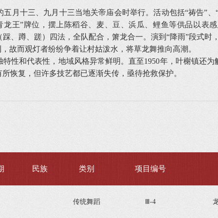
三、九月十三当地关帝庙会时举行。活动包括“祷告”、“行云”、
“青龙王”牌位，摆上陈稻谷、麦、豆、浜瓜、鲤鱼等供品以表
踩、蹲、蹉）四法，全队配合，箫龙合一。演到“降雨”段式时，
利，故而观灯者纷纷争着让村姑泼水，将草龙舞推向高潮。
性和代表性，地域风格异常鲜明。直至1950年，叶榭镇还为
有所恢复，但许多技艺都已逐渐失传，亟待抢救保护。
期
民族
类别
项目编号
传统舞蹈
Ⅲ-4