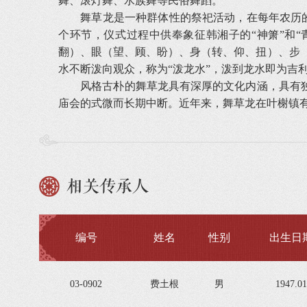
舞、滚灯舞、水族舞等民俗舞蹈。
舞草龙是一种群体性的祭祀活动，在每年农历的五月十
个环节，仪式过程中供奉象征韩湘子的“神箫”和
翻）、眼（望、顾、盼）、身（转、仰、扭）、步（
水不断泼向观众，称为“泼龙水”，泼到龙水即为吉
风格古朴的舞草龙具有深厚的文化内涵，具有独特
庙会的式微而长期中断。近年来，舞草龙在叶榭镇
相关传承人
编号
姓名
性别
出生日
03-0902
费土根
男
1947.01