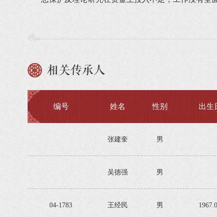
相关传承人
编号
姓名
性别
出生
张建奎
男
吴德强
男
04-1783
王经民
男
1967.