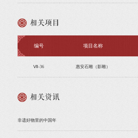
相关项目
编号
项目名称
Ⅶ-36
惠安石雕（影雕）
相关资讯
非遗好物里的中国年