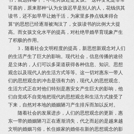
可喜的，原来那种“认为女孩迟早是别人的人，花钱供其
读书，还不如早早让她干活，为家里多挣点钱来得合
算”的思想已经逐渐被淘汰了，女孩读书的比例大大提
高。而女孩文化水平的提高，对杜绝早婚早育现象产生
了积极的作用。
3．随着社会文明程度的提高，新思想新观念对人们
的生活产生了巨大的影响。现代社会，信息传播的途径
是立体的，人们可以多渠道获得各种信息、知识、思想
观念以及现代人的生活方式等等。这一切对惠东一带人
们的思想观念的冲击是强有力的，现代人的思想观念、
生活方式正在对他们特别是惠安女产生巨大的影响，他
们自觉或不自觉地把现代的思想观念和生活方式接受了
下来，自然对本地的婚姻陋习产生排斥而加以反对。
随着社会的发展进步，人们的思想观念的更新，惠
东一带的婚姻陋习正在逐渐消失，代之而起的是越来越
文明的婚姻习俗，长住娘家的婚俗在新的思想观念的影