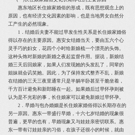
惠东地区长住娘家婚俗的形成，既有思想观念上的
原因，也有经济文化因素的影响，也是当地男女自然分
工产生的必然现象。
1．结婚后夫妻不能过早发生性关系是长住娘家婚俗
得以存在的主要原因。惠安女结婚当天，要由五六个心
灵手巧的妇女，花四个小时给新娘梳一个漂亮的头饰。
这种头饰对新娘的新婚之夜起监督作用。据说，新娘结
婚三天后回娘家，如果人们发现她的头发乱了，同辈的
姐妹就会讥笑她。因此，为了保持发式整齐不乱，新娘
在结婚的三天三夜里通常只是半躺半卧甚至干脆坐着，
千方百计避免和新郎睡在一起。如果婚后过早怀孕则被
认为是不光彩的事，长住娘家可以避免新娘过早怀孕。
2．早婚与包办婚姻是长住娘家婚俗得以长期存在的
另一原因。惠东一带盛行早婚，十六七岁结婚的现象很
普遍，更早的也有，早婚现象又与娃娃亲密切联系。惠
东一带有订娃娃亲的习俗，在孩子还很小的时候，就由