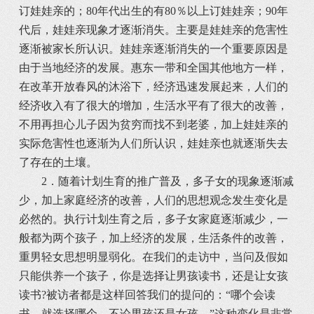
订娃娃亲的；80年代出生的有80％以上订娃娃亲；90年
代后，娃娃亲现象才逐渐消失。主要是娃娃亲的危害性
逐渐被家长所认识。娃娃亲逐渐消失的一个重要原因是
由于当地经济的发展。惠东一带和全国其他地方一样，
在改革开放春风的沐浴下，经济迅速发展起来，人们的
经济收入有了很大的增加，生活水平有了很大的改善，
不用再担心儿子因为贫穷而找不到老婆，加上娃娃亲的
实际危害性也逐渐为人们所认识，娃娃亲也就逐渐失去
了存在的土壤。
2．随着计划生育的推广普及，多子女的现象逐渐减
少，加上家庭经济的改善，人们的思想观念发生变化是
必然的。执行计划生育之后，多子女家庭逐渐减少，一
般都为两个孩子，加上经济的发展，生活条件的改善，
重男轻女思想明显弱化。在我们的走访中，当问及假如
只能供养一个孩子，你是选择让男孩读书，还是让女孩
读书?被访者都是这样回答我们的提问的：“哪个会读
书，就选择哪个，不论男孩还是女孩。”这种变化是非常