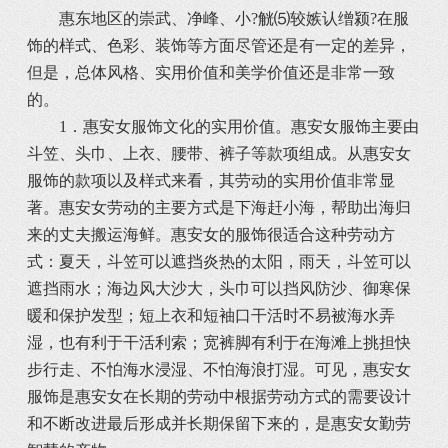
惠东地区的崇武、净峰、小?觥⑸较嫉认缯颍?在服
饰的样式、色彩、装饰等方面尽管还是有一定的差异，
但是，总体风格、实用价值和美学价值还是非常一致
的。
1．惠安女服饰文化的实用价值。惠安女服饰主要由
斗笠、头巾、上衣、腰带、裤子等款项组成。从惠安女
服饰的款项以及样式来看，其劳动的实用价值非常显
著。惠安女劳动的主要方式是下海赶小海，帮助出海归
来的丈夫搬运海鲜。惠安女的服饰很适合这种劳动方
式：夏天，斗笠可以遮挡炎热的太阳，雨天，斗笠可以
遮挡雨水；海边风大沙大，头巾可以挡风防沙、御寒保
暖和保护发型；短上衣和短袖口干活时不易被海水弄
湿，也有利于干活利索；宽裤脚有利于在海滩上挑担快
步行走、不怕海水浸湿、不怕海浪打湿。可见，惠安女
服饰是惠安女在长期的劳动中根据劳动方式的需要设计
和不断改进最后形成并长期保留下来的，是惠安女勤劳