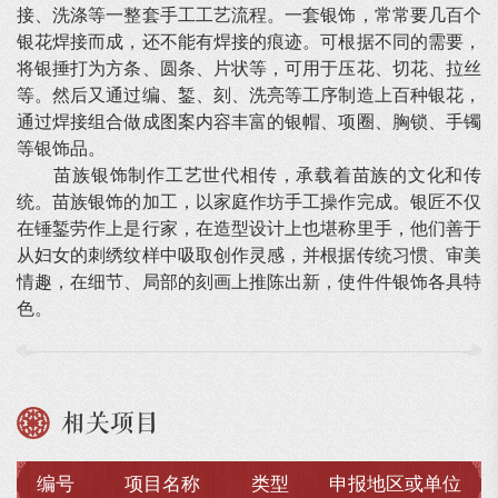
接、洗涤等一整套手工工艺流程。一套银饰，常常要几百个
银花焊接而成，还不能有焊接的痕迹。可根据不同的需要，
将银捶打为方条、圆条、片状等，可用于压花、切花、拉丝
等。然后又通过编、錾、刻、洗亮等工序制造上百种银花，
通过焊接组合做成图案内容丰富的银帽、项圈、胸锁、手镯
等银饰品。
苗族银饰制作工艺世代相传，承载着苗族的文化和传
统。苗族银饰的加工，以家庭作坊手工操作完成。银匠不仅
在锤錾劳作上是行家，在造型设计上也堪称里手，他们善于
从妇女的刺绣纹样中吸取创作灵感，并根据传统习惯、审美
情趣，在细节、局部的刻画上推陈出新，使件件银饰各具特
色。
相关项目
编号
项目名称
类型
申报地区或单位