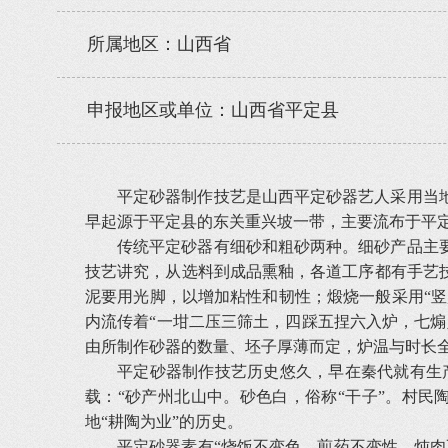
所属地区：山西省
申报地区或单位：山西省平定县
平定砂器制作技艺是山西平定砂器艺人采用当
早起源于平定县的东关重兴坡一带，主要流布于平
传统平定砂器有细砂和粗砂两种。细砂产品主
技艺讲究，从选料到成品熏釉，各道工序都有手艺技
泥要用光脚，以增加粘性和韧性；煅烧一般采用“竖
内流传着“一坩二压三筛土，四踩五捏六入炉，七
由所制作砂器的数量、坯子厚薄而定，炉温与时长
平定砂器制作技艺历史悠久，早在秦代就有生
载：“砂产州北山中。砂色白，俗称“干子”。村民
地“耕陶为业”的历史。
平定砂器素有“烧饭不变色、煎药不变性、炖