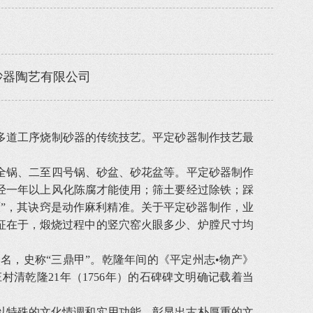
砂器陶艺有限公司
多道工序烧制砂器的传统技艺。平定砂器制作技艺最
全锅、二至四号锅、砂盆、砂花盆等。平定砂器制作
再经一年以上风化陈腐才能使用；筛土要经过除铁；踩
原”，其诀窍是动作麻利精准。关于平定砂器制作，业
征在于，煅烧过程中的竖穴窑火眼多少、炉膛尺寸均
，史称“三鼎甲”。乾隆年间的《平定州志•物产》
清乾隆21年（1756年）的石碑碑文明确记载着当
以特殊的文化情调和实用功能，彰显出古朴厚重的文