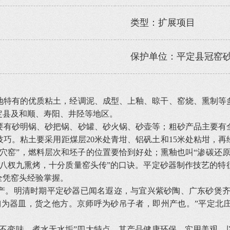
类型：扩展项目
保护单位：平定县冠窑
地特有的优质粘土，经调泥、成型、上釉、晾干、窑烧、熏制等
定县及和顺、寿阳、井陉等地区。
要有砂明锅、砂把锅、砂罐、砂火锅、砂壶等；粗砂产品主要有
巧。粘土要采用距煤层20米处青坩、铝矾土和15米处粘坩，
穴窑”，燃料层次和坯子的位置要恰到好处；熏釉也叫“渗碳还
煽八杈九熏烤，十分质量窑头传”的口诀。平定砂器制作技艺的特
全凭窑头经验掌握。
产。明清时期平定砂器已闻名遐迩，与宜兴紫砂陶、广东砂煲齐名
陶为器皿，货之他方。京师呼为砂吊子者，即州产也。”平定北庄村
肉不变味、煮水无水垢”四大特点，其产品健康环保、实用美观，