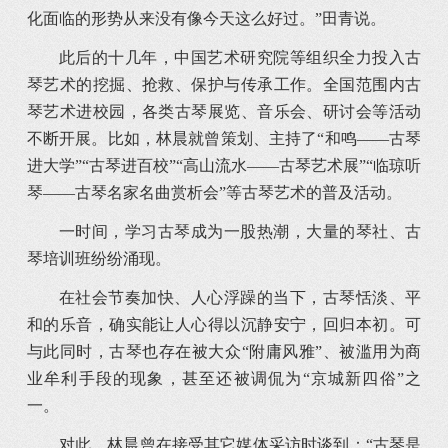
化面临的形势从来没有像今天这么好过。”田青说。
此后的十几年，中国艺术研究院等组织全力投入古
琴艺术的挖掘、抢救、保护与传承工作。全国范围内古
琴艺术进校园，各类古琴展览、音乐会、研讨会等活动
不断开展。比如，林晨就曾策划、主持了“和鸣——古琴
进大学”“古琴进百校”“高山流水——古琴艺术展”“临琼听
琴——古琴名家名曲赏析会”等古琴艺术的普及活动。
一时间，学习古琴成为一股热潮，大量的琴社、古
琴培训班纷纷涌现。
在社会节奏加快、人心浮躁的当下，古琴恬淡、平
和的乐音，确实能让人心得以沉静安宁，回归本初。可
与此同时，古琴也存在被大众“附庸风雅”、被滥用为商
业牟利手段的现象，甚至还被调侃为“京城新四俗”之
一。
对此，林晨曾在接受其它媒体采访时谈到：“古琴是