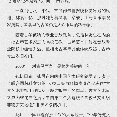
绝’这话绝不是耸人听闻。”田青说。
一直到七八十年代，古琴都未曾摆脱备受冷遇的境
地。林晨回忆，那时她背着琴囊，穿梭于上海音乐学院
家属院，琴囊里的古琴仍是大众眼里的稀罕物。
随着古琴被纳入专业音乐教育，包括林友仁在内的
一批古琴艺术家进入高校任教，古琴艺术开始在音乐专
业院校中缓慢升温。但相比古筝等其他传统乐器，古琴
专业依旧冷门。
2003年，对古琴而言，是极为关键的一年。
包括田青、林晨在内的中国艺术研究院学者，参与
了联合国教科文组织“人类口头与非物质遗产代表作”古
琴艺术申报工作以及《履约报告》的撰写。古琴艺术最
终成为继昆曲之后，中国第二个入选联合国教科文组织
非物质文化遗产相关名录的项目。
此后，中国非遗保护工作的大幕拉开。“中华传统文