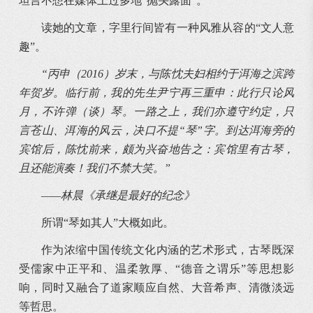
坦言不想在媒体上过多地“抛头露面”。
读她的文章，字里行间皆有一种风雅从容的“文人意
趣”。
“丙申（2016）岁末，与陈忱夫妇相约于洱海之滨跨
年贺岁。临行前，我的先生尹宁再三重申：此行只论风
月，不许弹（谈）琴。一路之上，我们亦遵守约定，只
言苍山、洱海的风云，决口不提“琴”字。到达洱海旁的
宾馆后，陈忱前来，颇为兴奋地告之：宾馆里有古琴，
且还能演奏！我们不禁大笑。”
——林晨《承继是最好的纪念》
所谓“琴如其人”大概如此。
作为浓缩中国传统文化内涵的艺术形式，古琴既深
受儒家中正平和、温柔敦厚、“德音之谓乐”等思想影
响，同时又融合了道家顺应自然、大音希声、清微淡远
等哲思。