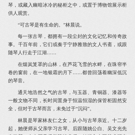
琴，或藏入幽暗冰冷的秘柜之中，或置于博物馆展示柜
供人观赏。
“可古琴是有生命的。”林晨说。
每一张古琴，都拥有一段尘封的文化记忆和传奇故
事。千百年前，它们或奏于宁静雅致的文人书斋，或跟
随琴人行走于江湖……
在烟岚笼罩的山林，在芦花飞雪的水畔，在珠帘半
卷的窗前，在一地银霜的月下……都曾回荡着幽深低沉
的琴音。
通天地浩然之气的古琴，与玉器、青铜器、漆器等
一般文物不同，长时间置身于恒温恒湿的保管柜固然安
全，但对于古琴而言，未免过于“沉闷”。
林晨是琴家林友仁之女，从小与古琴亲近。十二岁
起，她便师从父亲学习古琴。后跟随姚公白、吴文光先