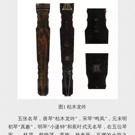
图1 枯木龙吟
五张名琴，唐琴“枯木龙吟”，宋琴“鸣凤”，元末明
初琴“真趣”，明琴“小递钟”和蕉叶式无名琴，在五位琴
家——林晨、戴晓莲、黄梅、杨春薇、巫娜的十指之