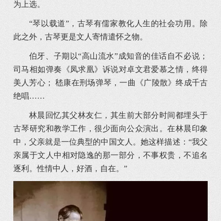
为上选。
“琴以载道”，古琴有儒家教化人生的社会功用。除
此之外，古琴更是文人寄情遣怀之物。
伯牙、子期以“高山流水”成知音的佳话自不必说；
司马相如弹奏《凤求凰》诉说对卓文君爱慕之情，终得
美人芳心； 嵇康在刑场弹琴，一曲《广陵散》终成千古
绝唱……
林晨回忆其父林友仁，其生前大部分时间都埋头于
古琴研究和教学工作，很少面向公众演出。在林晨印象
中，父亲就是一位典型的中国文人。她这样描述：“我父
亲属于文人中相对隐逸的那一部分，不事权贵，不追名
逐利。性情中人，好酒，自在。”