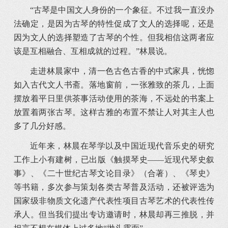
“古琴是中国文人身份的一个象征。不过我一直没办
法确定，是因为古琴的特性促成了文人的选择呢，还是
因为文人的选择塑造了古琴的个性。但我相信这两者应
该是互相融合、互相成就的过程。”林晨说。
走进林晨家中，清一色古色古香的中式家具，恍惚
如入古代文人书斋。落地窗前，一张雅致的茶几，上面
摆放着平日里供茶事活动使用的茶海，不远处的书案上
放置着两张古琴。这样古雅的布置不禁让人对其主人也
多了几分好感。
近年来，林晨在琴学以及中国近现代音乐史的研究
工作上小有建树，已出版《触摸琴史——近现代琴史叙
事》、《二十世纪古琴文论目录》（合著）、《琴史》
等书籍，多次参与策划各类古琴普及活动，还被评选为
国家级非物质文化遗产代表性项目古琴艺术的代表性传
承人。但当我们提出专访邀请时，林晨却再三推脱，并