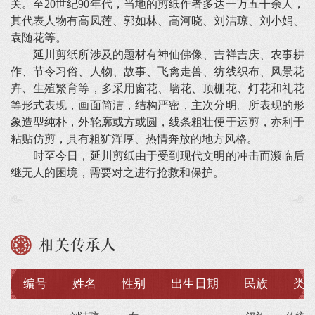
关。至20世纪90年代，当地的剪纸作者多达一万五千余人，
其代表人物有高凤莲、郭如林、高河晓、刘洁琼、刘小娟、
袁随花等。
延川剪纸所涉及的题材有神仙佛像、吉祥吉庆、农事耕
作、节令习俗、人物、故事、飞禽走兽、纺线织布、风景花
卉、生殖繁育等，多采用窗花、墙花、顶棚花、灯花和礼花
等形式表现，画面简洁，结构严密，主次分明。所表现的形
象造型纯朴，外轮廓或方或圆，线条粗壮便于运剪，亦利于
粘贴仿剪，具有粗犷浑厚、热情奔放的地方风格。
时至今日，延川剪纸由于受到现代文明的冲击而濒临后
继无人的困境，需要对之进行抢救和保护。
相关传承人
编号
姓名
性别
出生日期
民族
类