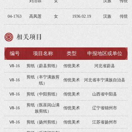
刘洁琼
女
汉族
传统美
04-1763
高凤莲
女
1936.02.19
汉族
传统美
相关项目
编号
项目名称
类型
申报地区或单位
Ⅶ-16
剪纸（蔚县剪纸）
传统美术
河北省蔚县
剪纸（丰宁满族剪
Ⅶ-16
传统美术
河北省丰宁满族自治县
纸）
Ⅶ-16
剪纸（中阳剪纸）
传统美术
山西省中阳县
剪纸（医巫闾山满
Ⅶ-16
传统美术
辽宁省锦州市
族剪纸）
Ⅶ-16
剪纸（扬州剪纸）
传统美术
江苏省扬州市