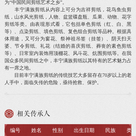
为“中国民间剪纸艺术之乡”。
丰宁满族剪纸从内容上可分为吉祥剪纸，花鸟鱼虫剪
纸，山水风光剪纸，人物、盆篮碟盘瓶、瓜果、动物、花字
剪纸等类。由表现形式看，它包括单色剪纸（红、白、黑
等）、点染剪纸、填色剪纸、复色组合剪纸等品种。根据具
体用途，又可分为窗花、祭神祖吊签（挂签）、阴天扫天
婆、节令剪纸、礼花（结婚的喜庆剪纸、葬丧的素色剪纸
等）、日常室内装饰用顶棚花、风斗花、炕围剪纸等。在我
国众多民间剪纸之中，丰宁满族剪纸以其特有的艺术魅力占
有一席之地。
目前丰宁满族剪纸的传统技艺大多留存在70岁以上的老
人手中，面临失传的危险，亟待抢救、保护。
相关传承人
编号
姓名
性别
出生日期
民族
类