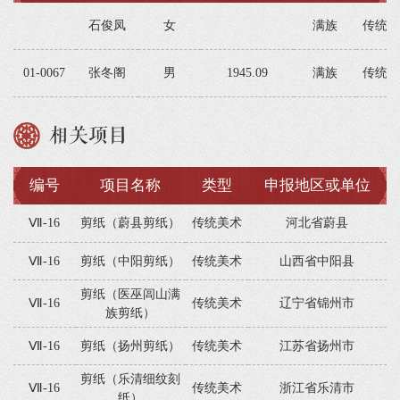
石俊凤
女
满族
传统美
01-0067
张冬阁
男
1945.09
满族
传统美
相关项目
编号
项目名称
类型
申报地区或单位
Ⅶ-16
剪纸（蔚县剪纸）
传统美术
河北省蔚县
Ⅶ-16
剪纸（中阳剪纸）
传统美术
山西省中阳县
剪纸（医巫闾山满
Ⅶ-16
传统美术
辽宁省锦州市
族剪纸）
Ⅶ-16
剪纸（扬州剪纸）
传统美术
江苏省扬州市
剪纸（乐清细纹刻
Ⅶ-16
传统美术
浙江省乐清市
纸）