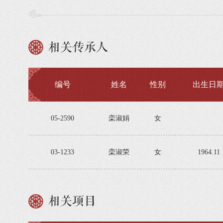
相关传承人
编号
姓名
性别
出生日
05-2590
栾淑娟
女
03-1233
栾淑荣
女
1964.11
相关项目