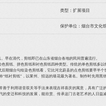
类型：扩展项目
保护单位：烟台市文化
。早在清代，剪纸即已在山东省烟台各地的民间普遍流行。
色剪纸、拼色剪纸和衬色剪纸四种类型。传统的单色剪纸多以红
代后期烟台勾绘染色剪纸看，它比河北蔚县的点色剪纸要早半个
称“纸衬剪纸”，以莱州、招远的墙花最为著名。制作时先用黑
善于利用谐音双关等手法来表现吉祥喜庆的寓意，具有广泛的
代的变迁和科技的发展，能欣赏、传承这门古老艺术的人日益