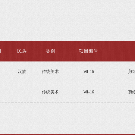
期
民族
类别
项目编号
汉族
传统美术
Ⅶ-16
剪
传统美术
Ⅶ-16
剪