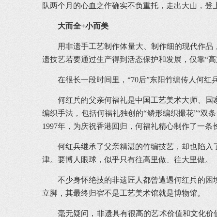
队两个月的心血之作确实不负重托，走出大山，登
大而全+小而美
用非遗手工艺制作体量大、制作细的现代作品
遗技艺若要通过生产得到活态保护和发展，仅靠“高
在很长一段时间里，“70后”东阳竹编传人何红
何红兵的父亲何福礼是中国工艺美术大师、国家级
编织手法，包括何福礼独创的“鳞形编织撮花”“双
1997年，为庆祝香港回归，何福礼精心制作了一条
何红兵继承了父亲精湛的竹编技艺，却也陷入
津。要博人眼球，似乎只有往高里做、往大里做。
不少身怀绝技的非遗匠人都曾遭遇何红兵的困
立脚，其最终归宿不是工艺美术馆就是博物馆。
毫无疑问，非遗具有很高的艺术价值和文化价值