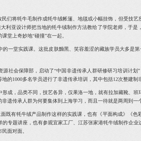
洛牧民们将牦牛毛制作成牦牛绒帐篷、地毯或小幅挂饰，但受技艺
一位澳大利亚设计师把当地的牦牛绒制作方法教给了学院老师，于
课堂上奇妙地“碰撞”在一起。
班中的一堂实践课。这批皮肤黝黑、笑容羞涩的藏族学员大多是第
力资源社会保障部，启动了“中国非遗传承人群研修研习培训计划
地的1000多名学员进行了非遗传承培训，其中包括12次整建制
中形成，品类不同，技艺各异，仅果洛一地，就有拉加藏靴、班
的非遗传承人群为何要集体到上海学习，而且一待就是两周到一
，上面既有牦牛绒产品制作这样的实践课，也有《平面构成》《色
样的专题讲座，也有参观宜家工厂、江苏张家港牦牛绒制作企业
市民面对面。