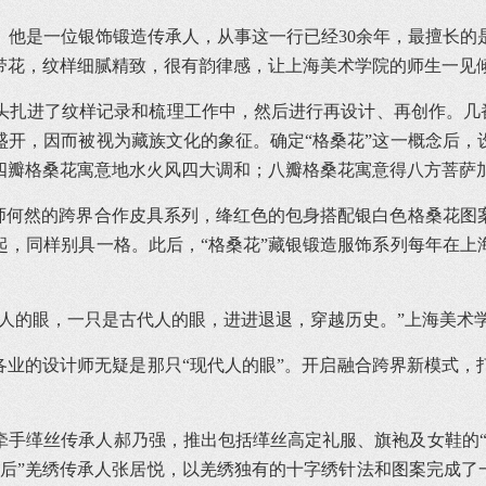
文。他是一位银饰锻造传承人，从事这一行已经30余年，最擅长
带花，纹样细腻精致，很有韵律感，让上海美术学院的师生一见
扎进了纹样记录和梳理工作中，然后进行再设计、再创作。几番
盛开，因而被视为藏族文化的象征。确定“格桑花”这一概念后，
四瓣格桑花寓意地水火风四大调和；八瓣格桑花寓意得八方菩萨
计师何然的跨界合作皮具系列，绛红色的包身搭配银白色格桑花图
起，同样别具一格。此后，“格桑花”藏银锻造服饰系列每年在上
人的眼，一只是古代人的眼，进进退退，穿越历史。”上海美术学
各业的设计师无疑是那只“现代人的眼”。开启融合跨界新模式
牵手缂丝传承人郝乃强，推出包括缂丝高定礼服、旗袍及女鞋的“
0后”羌绣传承人张居悦，以羌绣独有的十字绣针法和图案完成了