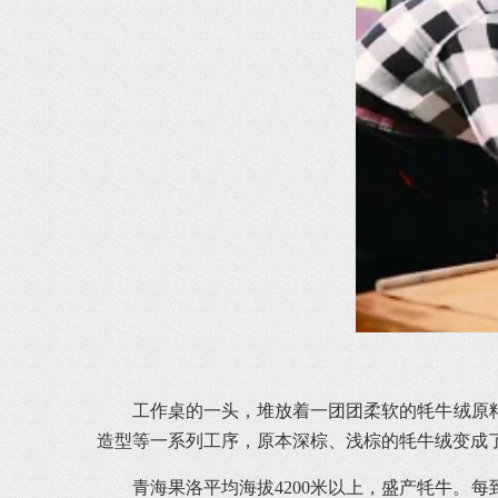
工作桌的一头，堆放着一团团柔软的牦牛绒原料
造型等一系列工序，原本深棕、浅棕的牦牛绒变成
青海果洛平均海拔4200米以上，盛产牦牛。