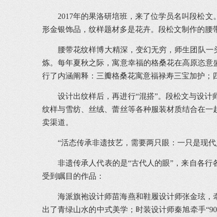
2017年的果洛研培班，来了位学员名叫段松
形金银饰品，纹样题材多是花卉。段松文制作的腰
腰带花纹样博大精深，变幻无穷，师生团队一头
炼。每年夏秋之际，寓意幸福的格桑花在高原恣意
行了内涵阐释：三瓣格桑花寓意福禄寿三宝加护；
设计出纹样后，再进行“混搭”。段松文与设
纹样与雪纺、丝绒、蕾丝等各种服装材质结合在一
卖渠道。
“活态传承非遗技艺，需要两只眼：一只是现代
非遗传承人代表的是“古代人的眼”，来自各行
受到瞩目的作品：
海派旗袍设计师苗海燕和鞋履设计师张金玹，
出了青绿山水的中式美学；时装设计师秦旭牵手“9