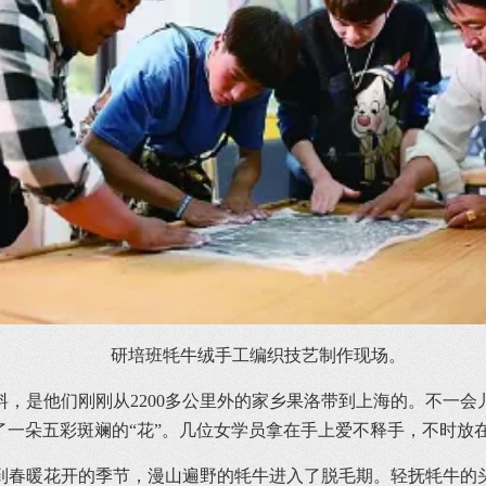
研培班牦牛绒手工编织技艺制作现场。
，是他们刚刚从2200多公里外的家乡果洛带到上海的。不一
了一朵五彩斑斓的“花”。几位女学员拿在手上爱不释手，不时放
每到春暖花开的季节，漫山遍野的牦牛进入了脱毛期。轻抚牦牛