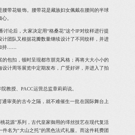
的是腰带花银饰。腰带花是藏族妇女佩戴在腰间的半球
倾心。
讨论后，大家决定用“格桑花”这个IP对纹样进行提
设计团队又根据花瓣数量继续设计了不同纹样，并进
加持……
案的包扣，顿时呈现都市朋克风格；再将大大小小的
海设计周等展览中定期发布，广受好评，并进入了拍
院教授、PACC运营总监章莉莉说。
，打通审美的古今之隔，就不难催生一批在国际舞台上
桃花源”系列，古代皇家御用的缂丝技艺在现代复活
一件名为“大山之托”的黑色法式礼服。而这件耗费团