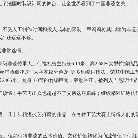
上了法国时装设计周的舞台，让全世界看到了中国非遗之美。
，不受人工制作时间和投入成本的限制，章莉莉将其比喻为非遗界
定”还远远不够。
兵非常迷惘。
非遗传承人。何福礼曾主持长6.19米、高2.68米大型竹编精
条丝串藤细花龙”“人字花纹分色龙”等多种编织技法，荣获中国
长2465米、龙身163节的竹编巨龙，轰动香江，被列入吉尼斯世
了烦恼：手艺再出众也超越不了父亲这座巅峰；继续精雕细琢传
境：几十年精湛技艺打磨的作品，在各种工艺大赛上博得人们的
。但如何将非遗的艺术价值、文化价值转化为商业价值？何红兵的