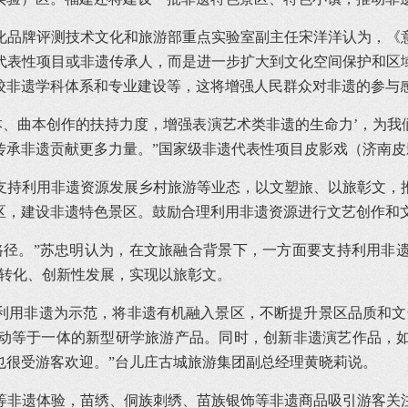
化品牌评测技术文化和旅游部重点实验室副主任宋洋洋认为，《
代表性项目或非遗传承人，而是进一步扩大到文化空间保护和区
校非遗学科体系和专业建设等，这将增强人民群众对非遗的参与
本、曲本创作的扶持力度，增强表演艺术类非遗的生命力’，为
传承非遗贡献更多力量。”国家级非遗代表性项目皮影戏（济南皮
支持利用非遗资源发展乡村旅游等业态，以文塑旅、以旅彰文，
区，建设非遗特色景区。鼓励合理利用非遗资源进行文艺创作和
路径。”苏忠明认为，在文旅融合背景下，一方面要支持利用非
性转化、创新性发展，实现以旅彰文。
利用非遗为示范，将非遗有机融入景区，不断提升景区品质和文
动等于一体的新型研学旅游产品。同时，创新非遗演艺作品，
也很受游客欢迎。”台儿庄古城旅游集团副总经理黄晓莉说。
等非遗体验，苗绣、侗族刺绣、苗族银饰等非遗商品吸引游客关