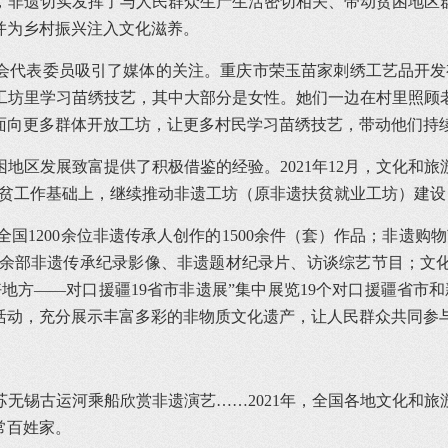
中，非遗切实发挥了与人民群众生产生活密切相关、带动贫困地
并为乡村振兴注入文化滋养。
两会代表委员吸引了媒体的关注。重庆市荣玉苗家刺绣工艺品开
工坊里学习苗绣技艺，其中大部分是女性。她们一边在村里照顾
面向更多群体开放工坊，让更多村民学习苗绣技艺，带动他们持
地区发展致富提供了积极借鉴的经验。2021年12月，文化和
脱贫工作基础上，继续推动非遗工坊（原非遗扶贫就业工坊）建设
全国1200余位非遗传承人创作的1500余件（套）作品；非遗购
000余部非遗传承纪录影像、非遗题材纪录片、访谈综艺节目；
好地方——对口援疆19省市非遗展”集中展览19个对口援疆省市和
题活动，充分展示丰富多彩的非物质文化遗产，让人民群众共同参
无锡古运河乘船欣赏非遗演艺……2021年，全国各地文化和
常百姓家。