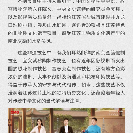
本期节目中主持人撒贝宁，中国文物学会会长、故
宫博物院第六任院长、中央文史馆特约研究员单霁翔，
以及影视演员杨童舒一起相约江苏省盐城市建湖县九龙
口淮剧小镇，漫步山水庭园，邂逅近30项极具江苏特色
的非物质文化遗产项目，感受江苏非物质文化遗产里的
南北交融和水韵吴风。
这些非遗技艺中，有我们耳熟能详的南京金箔锻制
技艺、宜兴紫砂陶制作技艺，也有近年因影视剧而火出
圈的绒花制作技艺、富春茶点制作技艺，还有地方色彩
浓郁的淮剧、大丰瓷刻以及南通蓝印花布印染技艺等。
得益于传承人的守护与代代相传，如今，这些技艺不仅
浸润着江苏这片土地的独特历史文化，还蕴藏着年轻人
对传统中华文化的当代解读与注脚。