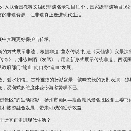
，列入联合国教科文组织非遗名录项目11个，国家级非遗项目16
富的非遗资源，让非遗真正走进现代生活。
展中实现更好保护与传承。
新的方式展示非遗，根据非遗“董永传说”打造《天仙缘》实景演
传奇》，排练舞蹈《发绣》，用全新形式展示传统非遗。西溪
政府部门“输血”向自身“造血”发展。
放、碧水如镜。古朴雅致的扬派盆景、韵味悠长的扬剧表演、独具
底，浸润式多维度体验令游客赞叹不已。
遗进景区”的生动缩影。扬州市蜀冈—瘦西湖风景名胜区党工委书
遗和旅游融合发展，带来可观的经济效益。
让非遗真正走进现代生活？