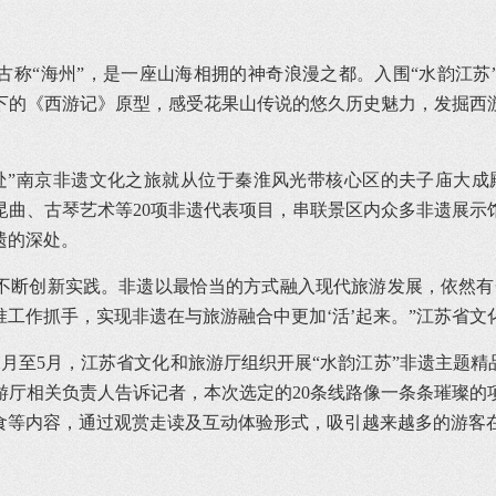
古称“海州”，是一座山海相拥的神奇浪漫之都。入围“水韵江苏
下的《西游记》原型，感受花果山传说的悠久历史魅力，发掘西
处”南京非遗文化之旅就从位于秦淮风光带核心区的夫子庙大成
昆曲、古琴艺术等20项非遗代表项目，串联景区内众多非遗展示
遗的深处。
不断创新实践。非遗以最恰当的方式融入现代旅游发展，依然有
工作抓手，实现非遗在与旅游融合中更加‘活’起来。”江苏省文
月至5月，江苏省文化和旅游厅组织开展“水韵江苏”非遗主题精
游厅相关负责人告诉记者，本次选定的20条线路像一条条璀璨
食等内容，通过观赏走读及互动体验形式，吸引越来越多的游客