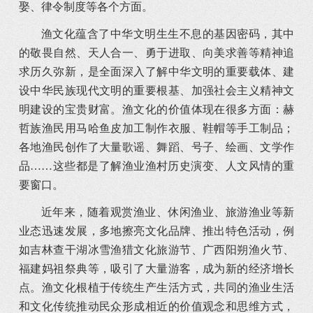
娶、律令制度等各个方面。
渔文化蕴含了中华文明生生不息的基因密码，其中
的敬畏自然、天人合一、勇于进取、向美求善等精神追
求历久弥新，是全面深入了解中华文明的重要载体、建
设中华民族现代文明的重要根基、加强社会主义精神文
明建设的宝贵财富。渔文化的价值体现在很多方面：赫
哲族渔民用马哈鱼皮加工制作衣服、鞋帽等手工制品；
各地渔民创作了大量歌谣、舞蹈、号子、绘画、文学作
品……这些都是了解渔业渔村历史演变、人文风情的重
要窗口。
近年来，随着观赏渔业、休闲渔业、旅游渔业等新
业态迅速发展，多地擦亮文化品牌、推出特色活动，例
如吉林查干湖冰雪渔猎文化旅游节、广西阳朔渔火节、
福建妈祖祭典等，吸引了大量游客，成为新的经济增长
点。渔文化根植于传统生产生活方式，共同的渔业生活
和文化传统推动民众形成相近的价值观念和思维方式，