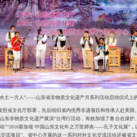
一方水土一方人”——山东省非物质文化遗产月系列活动启动仪式上
中心按照省文化厅部署，先后组织省内优秀非遗项目和传承人赴美
—山东非物质文化遗产展演”台湾行活动，有效加强了鲁台在保护
”“2016新加坡·中国山东文化年之万世师表——孔子文化展”
化交流项目”。省中心开展的这一系列对外文化交流活动还被省文