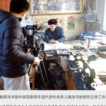
1 杨家埠木版年画国家级非遗代表性传承人杨洛书抢救性记录工作