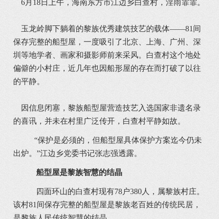
6月18日上午，海南东方市江边乡白查村，淫雨霏霏。
玉龙岭脚下躺着的黎族优秀建筑技艺的载体――81间
保存完整的船型屋，一度吸引了北京、上海、广州、深
圳等地学者、画家和摄影师前来采风。白查村这个地处
偏僻的小村庄，近几年也因船形屋的存在而打破了以往
的平静。
因信息闭塞，黎族船型屋营造技艺入选国家非遗名录
的喜讯，并未在村里广泛传开，白查村平静如故。
“保护是必须的，但船型屋具体保护方案迄今仍未
出炉。”江边乡党委书记张志强透露。
船型屋是黎族智慧的结晶
四面环山的白查村现有78户380人，属黎族村庄。
该村81间保存完整的船型屋是黎族老百姓的传统民居，
是黎族人民传统智慧的结晶。