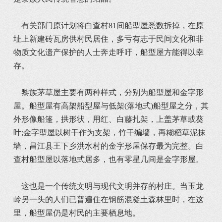
有关部门原计划将白查村81间船型屋悉数拆掉，在原
址上新建砖瓦房供村民居住，多亏有志于民间文化和非
物质文化遗产保护的人士奔走呼吁，船型屋方能得以幸
存。
黎族茅草屋主要有两种样式，分别为船型屋和金字形
屋。船型屋有高架船型屋与低架(落地式)船型屋之分，其
外形像船篷，拱形状，用红、白藤扎架，上盖茅草或葵
叶;金字型屋以树干作为支架，竹干编墙，再糊稻草泥抹
墙，昌江县王下乡洪水村的金字形屋保存最为完整。白
查村船型屋以落地式居多，也有零星几间是金字形屋。
这也是一个传统文明与现代文明并存的村庄。当玉龙
岭另一头的人们已普遍住在钢筋混凝土森林里时，在这
里，船型屋仍是村民的主要栖息地。