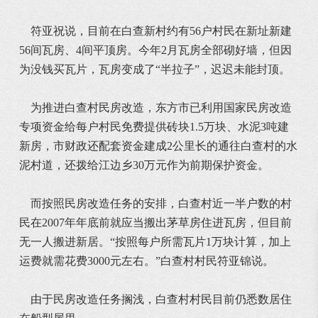
符亚祝说，目前在白查新村约有56户村民在新址新建
56间瓦房、4间平顶房。今年2月瓦房全部砌好墙，但因
为没钱买瓦片，瓦房变成了“半拉子”，迟迟未能封顶。
为推进白查村民房改造，东方市已利用国家民房改造
专项资金给每户村民免费提供砖块1.5万块、水泥3吨建
新房，市财政还配套资金建成2公里长的通往白查村的水
泥村道，还拨给江边乡30万元作为前期保护资金。
而按照民房改造任务的安排，白查村近一半户数的村
民在2007年年底前就应当搬出茅草房住进瓦房，但目前
无一人搬进新居。“按照每户所需瓦片1万块计算，加上
运费就需花费3000元左右。”白查村村民符亚锦说。
由于民房改造任务搁浅，白查村村民目前仍悉数居住