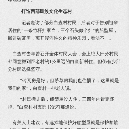
在船型屋里。
打造西部民族文化生态村
记者走访了部分白查村村民，后者对于告别祖辈
居住的“一条竹杆挂家当，三个石头做个灶”的船型屋，
搬进砖瓦房，离开浸淫许久的精神乐园，看法不一。
白查村去年曾召开全体村民大会，会上绝大部分村民
都同意搬到距老村约1公里远的白查新村住。但仍有少部
分村民选择坚守。
“砖瓦房是好，但茅草房我们也住惯了，这里就是
我们的家”，白查村一些老人说。
“村民搬走后，船型屋没人住，三四年内肯定坏
掉。”白查村村支部书记符那逢说。
有关人士建议，有选择地保护好船型屋就是保护黎族