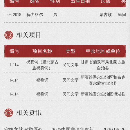
编号
姓名
性别
出生日期
民族
类
05-2018
德力格尔
男
蒙古族
民间文
相关项目
编号
项目名称
类型
申报地区或单位
祝赞词（肃北蒙古
甘肃省酒泉市肃北蒙古族
Ⅰ-114
民间文学
族祝赞词）
自治县
新疆维吾尔自治区和布克
Ⅰ-114
祝赞词
民间文学
赛尔蒙古自治县
Ⅰ-114
祝赞词
民间文学
新疆维吾尔自治区博湖县
相关资讯
守护文脉 致敬匠心——2025中国非遗年度新闻人物揭晓
2026.06.26