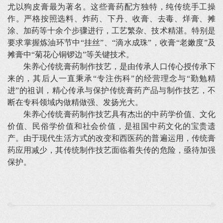
尤以狗皮膏最为著名。这些膏药配方独特，纯传统手工操
作。严格按照选料、炸药、下丹、收膏、去毒、烊膏、摊
涂、加药等十余个步骤进行，工艺繁杂、技术精湛。特别是
要求掌握炼油环节中“挂丝”、“滴水成珠”，收膏“老嫩度”及
摊膏中“菊花心铜锣边”等关键技术。
朱养心传统膏药制作技艺，是由传承人口传心授传承下
来的，其后人一直秉承“专注伤科”的经营理念与“勤勉精
进”的祖训，精心传承与保护传统膏药产品与制作技艺，不
断在专科领域内做精做强、发扬光大。
朱养心传统膏药制作技艺具有杰出的中药学价值、文化
价值、民俗学价值和社会价值，是祖国中药文化的宝贵遗
产。由于现代生活方式的改变和西医药的普遍运用，传统膏
药应用减少，其传统制作技艺面临着失传的危险，亟待加强
保护。