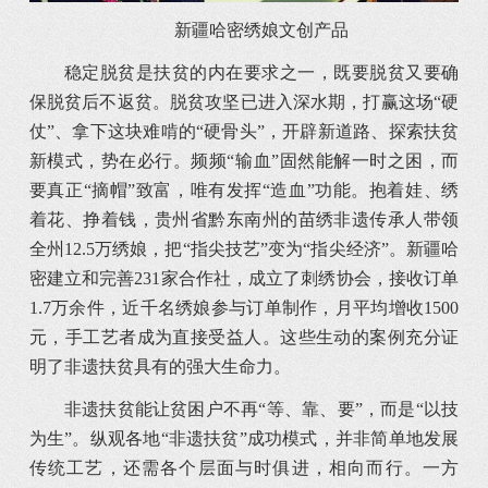
新疆哈密绣娘文创产品
稳定脱贫是扶贫的内在要求之一，既要脱贫又要确
保脱贫后不返贫。脱贫攻坚已进入深水期，打赢这场“硬
仗”、拿下这块难啃的“硬骨头”，开辟新道路、探索扶贫
新模式，势在必行。频频“输血”固然能解一时之困，而
要真正“摘帽”致富，唯有发挥“造血”功能。抱着娃、绣
着花、挣着钱，贵州省黔东南州的苗绣非遗传承人带领
全州12.5万绣娘，把“指尖技艺”变为“指尖经济”。新疆哈
密建立和完善231家合作社，成立了刺绣协会，接收订单
1.7万余件，近千名绣娘参与订单制作，月平均增收1500
元，手工艺者成为直接受益人。这些生动的案例充分证
明了非遗扶贫具有的强大生命力。
非遗扶贫能让贫困户不再“等、靠、要”，而是“以技
为生”。纵观各地“非遗扶贫”成功模式，并非简单地发展
传统工艺，还需各个层面与时俱进，相向而行。一方