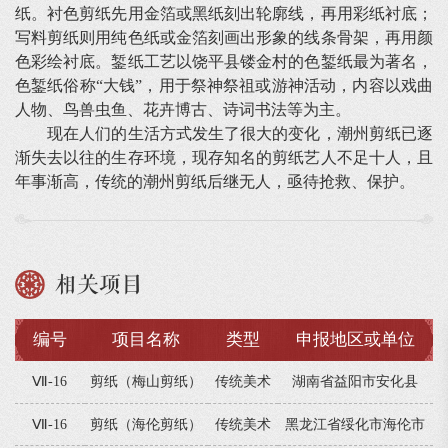
纸。衬色剪纸先用金箔或黑纸刻出轮廓线，再用彩纸衬底；
写料剪纸则用纯色纸或金箔刻画出形象的线条骨架，再用颜
色彩绘衬底。錾纸工艺以饶平县镂金村的色錾纸最为著名，
色錾纸俗称“大钱”，用于祭神祭祖或游神活动，内容以戏曲
人物、鸟兽虫鱼、花卉博古、诗词书法等为主。
现在人们的生活方式发生了很大的变化，潮州剪纸已逐
渐失去以往的生存环境，现存知名的剪纸艺人不足十人，且
年事渐高，传统的潮州剪纸后继无人，亟待抢救、保护。
相关项目
编号
项目名称
类型
申报地区或单位
Ⅶ-16
剪纸（梅山剪纸）
传统美术
湖南省益阳市安化县
Ⅶ-16
剪纸（海伦剪纸）
传统美术
黑龙江省绥化市海伦市