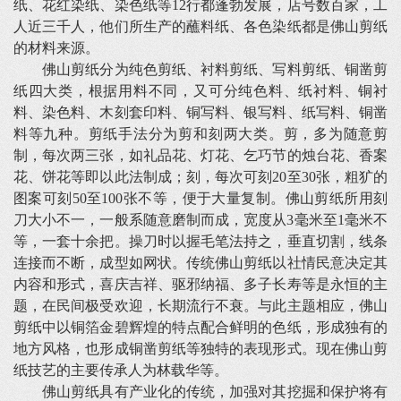
纸、花红染纸、染色纸等12行都蓬勃发展，店号数百家，工
人近三千人，他们所生产的蘸料纸、各色染纸都是佛山剪纸
的材料来源。
佛山剪纸分为纯色剪纸、衬料剪纸、写料剪纸、铜凿剪
纸四大类，根据用料不同，又可分纯色料、纸衬料、铜衬
料、染色料、木刻套印料、铜写料、银写料、纸写料、铜凿
料等九种。剪纸手法分为剪和刻两大类。剪，多为随意剪
制，每次两三张，如礼品花、灯花、乞巧节的烛台花、香案
花、饼花等即以此法制成；刻，每次可刻20至30张，粗犷的
图案可刻50至100张不等，便于大量复制。佛山剪纸所用刻
刀大小不一，一般系随意磨制而成，宽度从3毫米至1毫米不
等，一套十余把。操刀时以握毛笔法持之，垂直切割，线条
连接而不断，成型如网状。传统佛山剪纸以社情民意决定其
内容和形式，喜庆吉祥、驱邪纳福、多子长寿等是永恒的主
题，在民间极受欢迎，长期流行不衰。与此主题相应，佛山
剪纸中以铜箔金碧辉煌的特点配合鲜明的色纸，形成独有的
地方风格，也形成铜凿剪纸等独特的表现形式。现在佛山剪
纸技艺的主要传承人为林载华等。
佛山剪纸具有产业化的传统，加强对其挖掘和保护将有