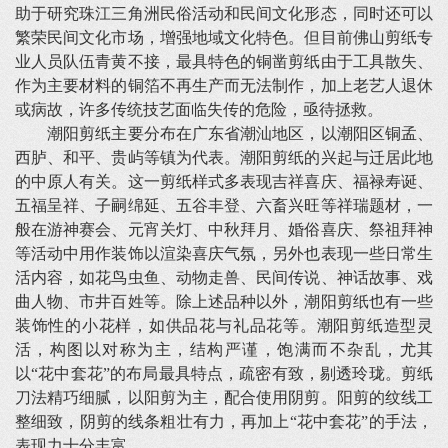
助于研究珠江三角洲民俗活动和民间文化形态，同时还可以
繁荣民间文化市场，增强地域文化特色。但目前佛山剪纸专
业人员队伍青黄不接，最具特色的铜凿剪纸由于工具散失、
作为主要材料的铜箔不再生产而无法制作，加上老艺人退休
或病故，许多传统技艺面临失传的危险，亟待拯救。
潮阳剪纸主要分布在广东省潮汕地区，以潮阳区铜孟、
西胪、和平、贵屿等镇为代表。潮阳剪纸的兴起与迁居此地
的中原人有关。这一剪纸样式多表现吉祥喜庆、福禄寿诞、
五福呈祥、子嗣绵延、五谷丰登、六畜兴旺等祥瑞题材，一
般在游神赛会、元宵关灯、中秋拜月、婚俗喜庆、祭祖拜神
等活动中用作装饰以渲染喜庆气氛，另外也表现一些日常生
活内容，如花鸟虫鱼、动物走兽、民间传说、神话故事、戏
曲人物、市井百姓等。除上述品种以外，潮阳剪纸也有一些
装饰性的小花样，如供品花与礼品花等。潮阳剪纸造型灵
活，构图以对称为主，结构严谨，饱满而不杂乱，尤其
以“花中套花”的布局最具特点，疏密有致，剔透玲珑。剪纸
刀法精巧细腻，以阳剪为主，配合使用阴剪。阳剪的纹线工
整细致，阴剪的线条粗壮有力，再加上“花中套花”的手法，
表现力十分丰富。