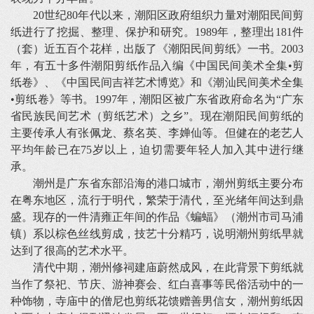
20世纪80年代以来，潮阳区政府组织力量对潮阳民间剪
纸进行了挖掘、整理、保护和研究。1989年，整理出181件
（套）近五百个花样，出版了《潮阳民间剪纸》一书。2003
年，有五十多件潮阳剪纸作品入编《中国民间美术全集•剪
纸卷》、《中国民间吉祥艺术博览》和《潮汕民间美术全集
•剪纸卷》等书。1997年，潮阳区被广东省政府命名为“广东
省民族民间艺术（剪纸艺术）之乡”。现在潮阳民间剪纸的
主要传承人有张佩龙、蔡名英、李婵仙等。但健在的老艺人
平均年龄已在75岁以上，迫切需要年轻人加入其中进行继
承。
潮州是广东省东部沿海的港口城市，潮州剪纸主要分布
在粤东地区，流行于明代，繁荣于清代，至光绪年间达到鼎
盛。现存的一件清雍正年间的作品《蝙蝠》（潮州市司马浦
镇）系以棕色丝线剪成，技艺十分精巧，说明潮州剪纸早就
达到了很高的艺术水平。
清代中期，潮州修祠建庙蔚然成风，在此背景下剪纸就
当作了祭祀、节庆、游神赛会、红白喜事等民俗活动中的一
种饰物，寺庙中的僧尼也剪纸花馈赠善男信女，潮州剪纸因