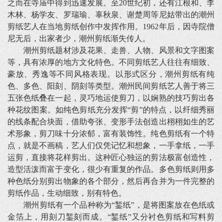
之而在寺庙中得到迅速发展。至20世纪初，还有江根和、李
木林、杨学友、罗瑞瑜、辜秋泉、谢楚周等尼姑带出的潮州
剪纸艺人在当地剪纸创作中发挥作用。1962年后，因寺院僧
尼无后，出家者少，潮州剪纸渐失传人。
潮州剪纸题材涉及花果、走兽、人物、风景和文字图案
等，具有浓厚的地方文化特色。不同剪纸艺人往往有细致、
豪放、秀逸等不同风格表现。以形式区分，潮州剪纸有纯
色、多色、阳刻、阴刻等类型。潮州民间剪纸艺人善于将三
五张色纸叠在一起，灵巧地运使剪刀，以娴熟的技巧剪出各
种花纹图案。如纯色剪纸充分发挥“剪”的特点，以纤细秀丽
的线条配合块面，借助夸张、变形手法创造出栩栩如生的艺
术形象，剪刀味十分浓郁，富有装饰性。纯色剪纸有一个特
点，就是不画稿，艺人们仅凭记忆和想象，一手拿纸，一手
运剪，直接将花样剪出。这种匠心独运的剪法极富创造性，
造型活泼而富于变化，很少有重复的作品。多色剪纸则用多
种色纸分别剪出物象的各个部分，然后再合并为一件完整的
剪纸作品，生动细致，别有特色。
潮州剪纸有一个品种称为“錾纸”，是将图案放在色纸或
金箔上，用刻刀錾刻而成。“錾纸”又分衬色剪纸和写料剪