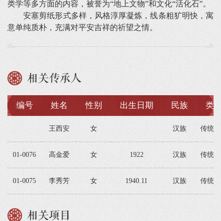
类学等多方面的内容，被誉为“地上文物”和文化“活化石”。
安塞剪纸形式多样，风格淳厚凝炼，线条粗犷明快，寓
意单纯质朴，充满对平安吉祥的祈望之情。
相关传承人
编号
姓名
性别
出生日期
民族
类
王西安
女
汉族
传统美
01-0076
高金爱
女
1922
汉族
传统美
01-0075
李秀芳
女
1940.11
汉族
传统美
相关项目