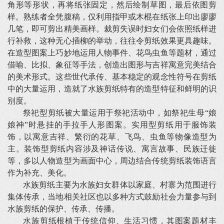
角形等形状，再将纸张固定，然后绘制草图，最后依图剪
样。熟练者全凭腹稿，仅利用指甲或木棍在纸张上印出廖廖
几笔，即可剪出精美画样。裁剪失误时妇女们会依照纸样进
行补救，这种无心插柳的举动，往往令剪纸效果更具趣味。
在造型图案上巧妙地运用人物事件、花鸟虫鱼等题材，通过
借喻、比拟、象征等手法，创造出图形与吉祥寓意完美结合
的美术形式。这些世代承传、基本稳定的观念性符号在剪纸
中的大量运用，造就了水族剪纸特有的造型特征和鲜明的识
别度。
祭祀型剪纸被大量运用于祭祀活动中，如祭祀生母“娘
娘神”时悬挂的手拉手人形图案。实用型剪纸用于服饰装
饰，以寓意吉祥、繁衍的花草、飞鸟、虫鱼等物像造型为
主。装饰型剪纸内容涉及神话传说、寓言故事、民族迁徙
等，多以人物造型为画面中心，周边结合传统剪纸装饰语言
作为补充、美化。
水族剪纸主要为水族妇女群体以家庭、村寨为范围进行
集体传承，当地相关社区也以多种方式鼓励社会力量参与到
水族剪纸的保护、传承、传播。
水族剪纸根植于传统信仰、生活习惯，其图案题材丰