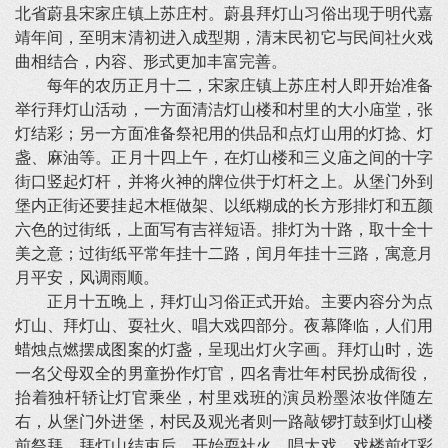
北省蔚县宋家庄镇上苏庄村。蔚县拜灯山习俗出现于明代嘉
靖年间，至明末清初进入成型期，清末民初它与民间社火戏
曲相结合，内容、形式更加丰富完善。
每年的农历正月十二，宋家庄镇上苏庄村人即开始准备
举行拜灯山活动，一方面清洁灯山楼和村里的大小庙堂，张
灯结彩；另一方面准备祭祀用的供品和点灯山用的灯捻、灯
盏、麻油等。正月十四上午，在灯山楼和三义庙之间的十字
街口竖起灯杆，并将火神的牌位供于灯杆之上。从堡门外到
堡内正街还要挂起木框做架、以纸糊成的长方形排灯和五颜
六色的过街纸，上面写有吉祥短语。排灯为十路，取十全十
美之意；过街纸平常年挂十二路，闰月年挂十三路，寓意月
月平安，风调雨顺。
正月十五晚上，拜灯山习俗正式开始。主要内容分为点
灯山、拜灯山、耍社火、唱大戏四部分。夜幕降临，人们用
蜡烛点燃摆成图案的灯盏，呈现出灯火字画。拜灯山时，选
一名父母双全的男童扮作灯官，四名青壮年村民扮成衙役，
抬着独杆轿让灯官乘坐，村里戏班的演员粉墨浓妆伴随左
右，从堡门外进堡，村民及观光者则一路敲锣打鼓到灯山楼
前祭拜。拜灯山结束后，开始耍社火、唱大戏，戏楼前灯彩