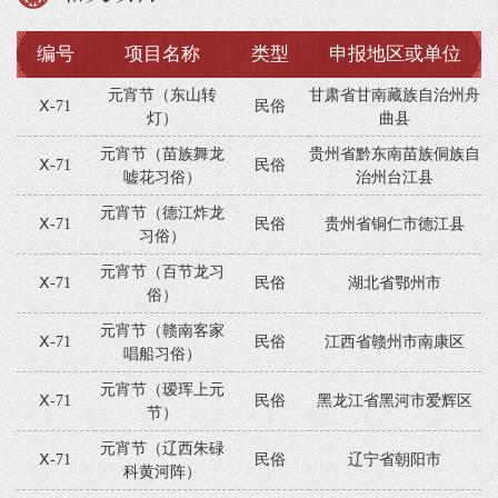
编号
项目名称
类型
申报地区或单位
元宵节（东山转
甘肃省甘南藏族自治州舟
Ⅹ-71
民俗
灯）
曲县
元宵节（苗族舞龙
贵州省黔东南苗族侗族自
Ⅹ-71
民俗
嘘花习俗）
治州台江县
元宵节（德江炸龙
Ⅹ-71
民俗
贵州省铜仁市德江县
习俗）
元宵节（百节龙习
Ⅹ-71
民俗
湖北省鄂州市
俗）
元宵节（赣南客家
Ⅹ-71
民俗
江西省赣州市南康区
唱船习俗）
元宵节（瑷珲上元
Ⅹ-71
民俗
黑龙江省黑河市爱辉区
节）
元宵节（辽西朱碌
Ⅹ-71
民俗
辽宁省朝阳市
科黄河阵）