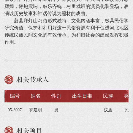
辉煌，鞭炮震响，鼓乐齐鸣，村里戏班的演员化装登场，表
演以历史故事和神话传说为题材的戏曲。
蔚县拜灯山习俗形式独特，文化内涵丰富，极具民俗学
研究价值。保护和利用好这一民俗资源有利于促进河北地区
传统民族民间文化的有效传承，为和谐社会的建设发挥积极
作用。
相关传承人
编号
姓名
性别
出生日期
民族
类
05-3007
郭建明
男
汉族
民俗
相关项目