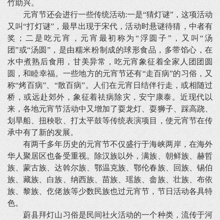
竹助兴。
元宵节还会进行一些传统活动:一是“猜灯谜”，这项活动
又叫“打灯谜”，最早出现于宋代，活动时悬谜待猜，中者有
奖；二是吃元宵，元宵最初称为“浮圆子”，又叫“汤
团”或“汤圆”，是由糯米粉制成的球形食品，多带馅心，在
水中煮熟后食用，甘美异常，吃元宵象征着全家人团团圆
圆，和睦幸福。一些地方的元宵节还有“走百病”的习俗，又
称“烤百病”、“散百病”。人们在元宵日结伴行走，或相随过
桥，或远赴郊外，象征着祛病除灾，安宁康泰。近现代以
来，各地元宵节活动中又增加了耍龙灯、耍狮子、踩高跷、
划旱船、扭秧歌、打太平鼓等传统表演项目，使元宵节在传
承中有了新的发展。
有两千多年历史的元宵节不仅盛行于海峡两岸，在海外
华人聚居区也备受重视。除汉族以外，满族、朝鲜族、赫哲
族、蒙古族、达斡尔族、鄂温克族、鄂伦春族、回族、锡伯
族、藏族、白族、纳西族、苗族、瑶族、畲族、壮族、布依
族、黎族、仡佬族等少数民族也过元宵节，节日活动各具特
色。
蔚县拜灯山习俗是民间社火活动的一个种类，流传于河