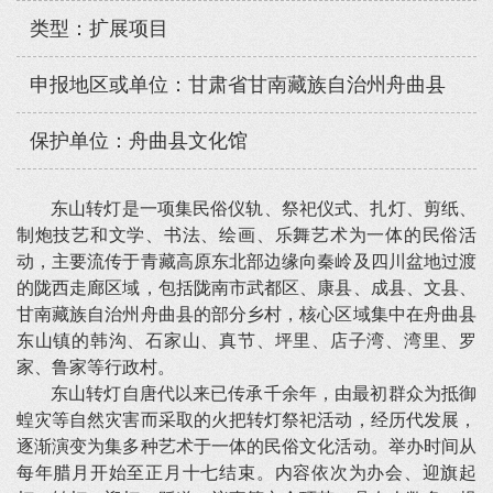
类型：扩展项目
申报地区或单位：甘肃省甘南藏族自治州舟曲县
保护单位：舟曲县文化馆
东山转灯是一项集民俗仪轨、祭祀仪式、扎灯、剪纸、
制炮技艺和文学、书法、绘画、乐舞艺术为一体的民俗活
动，主要流传于青藏高原东北部边缘向秦岭及四川盆地过渡
的陇西走廊区域，包括陇南市武都区、康县、成县、文县、
甘南藏族自治州舟曲县的部分乡村，核心区域集中在舟曲县
东山镇的韩沟、石家山、真节、坪里、店子湾、湾里、罗
家、鲁家等行政村。
东山转灯自唐代以来已传承千余年，由最初群众为抵御
蝗灾等自然灾害而采取的火把转灯祭祀活动，经历代发展，
逐渐演变为集多种艺术于一体的民俗文化活动。举办时间从
每年腊月开始至正月十七结束。内容依次为办会、迎旗起