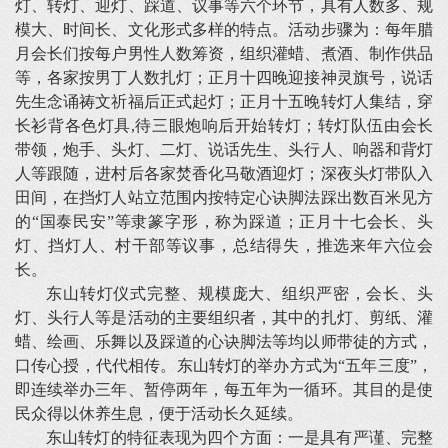
灯、转灯、迎灯、踩道、议事等六个环节，具有人数多、规
模大、时间长、文化形式多样的特点。活动步骤为：每年腊
月会长们按每户男性人数筹资，组织灌蜡、煮酒、制作供品
等，各家按男丁人数扎灯；正月十四晚迎接神灵旗号，说话
先生念诵祷文祈福后正式起灯；正月十五晚转灯人集结，穿
长衫背各色灯具,待三眼炮响后开始转灯；转灯队伍由会长
带领，炮手、头灯、二灯、说话先生、头行人、响器和背灯
人等跟随，进村后各家焚香化马敬酒迎灯；深夜头灯带队入
田间，在挡灯人站立范围内按特定心诀脚法踩出数百米见方
的“国泰民安”等隶篆字形，称为踩道；正月十七会长、头
灯、挡灯人、村干部等议事，总结得失，推选来年六位会
长。
东山转灯仪式完整、规模庞大、组织严密，会长、头
灯、头行人等是活动的主要组织者，其中的扎灯、剪纸、灌
蜡、绘画、乐舞以及踩道的心诀脚法等均以师带徒的方式，
口传心授，代代相传。东山转灯的举办方式为“五年三度”，
即连续举办三年、暂停两年，每五年为一循环。其目的是使
民众得以休养生息，便于活动长久延续。
东山转灯的特征表现为四个方面：一是具有严谨、完整