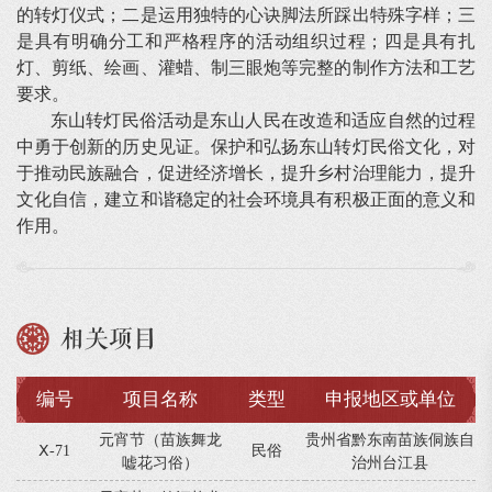
的转灯仪式；二是运用独特的心诀脚法所踩出特殊字样；三
是具有明确分工和严格程序的活动组织过程；四是具有扎
灯、剪纸、绘画、灌蜡、制三眼炮等完整的制作方法和工艺
要求。
东山转灯民俗活动是东山人民在改造和适应自然的过程
中勇于创新的历史见证。保护和弘扬东山转灯民俗文化，对
于推动民族融合，促进经济增长，提升乡村治理能力，提升
文化自信，建立和谐稳定的社会环境具有积极正面的意义和
作用。
相关项目
编号
项目名称
类型
申报地区或单位
元宵节（苗族舞龙
贵州省黔东南苗族侗族自
Ⅹ-71
民俗
嘘花习俗）
治州台江县