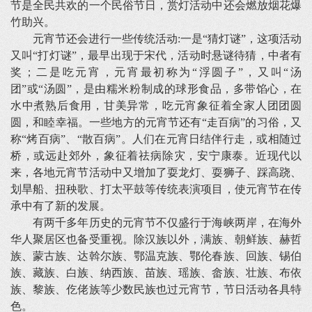
节是全民共欢的一个民俗节日，赏灯活动中还会燃放烟花爆
竹助兴。
元宵节还会进行一些传统活动:一是“猜灯谜”，这项活动
又叫“打灯谜”，最早出现于宋代，活动时悬谜待猜，中者有
奖；二是吃元宵，元宵最初称为“浮圆子”，又叫“汤
团”或“汤圆”，是由糯米粉制成的球形食品，多带馅心，在
水中煮熟后食用，甘美异常，吃元宵象征着全家人团团圆
圆，和睦幸福。一些地方的元宵节还有“走百病”的习俗，又
称“烤百病”、“散百病”。人们在元宵日结伴行走，或相随过
桥，或远赴郊外，象征着祛病除灾，安宁康泰。近现代以
来，各地元宵节活动中又增加了耍龙灯、耍狮子、踩高跷、
划旱船、扭秧歌、打太平鼓等传统表演项目，使元宵节在传
承中有了新的发展。
有两千多年历史的元宵节不仅盛行于海峡两岸，在海外
华人聚居区也备受重视。除汉族以外，满族、朝鲜族、赫哲
族、蒙古族、达斡尔族、鄂温克族、鄂伦春族、回族、锡伯
族、藏族、白族、纳西族、苗族、瑶族、畲族、壮族、布依
族、黎族、仡佬族等少数民族也过元宵节，节日活动各具特
色。