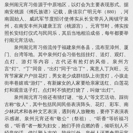
泉州闹元宵习俗源于中原地区，以灯会为主要表现形式。据
南安桃源《傅氏族谱》记载，唐僖宗广明元年（880），河
南固始人、威武军节度招讨使傅实从长安带兵入闽镇守泉
州，在南安丰州兴建唐王宫（桃源宫）。元宵节时，傅实按
照长安结灯仪式与民同乐，其后当地相沿成俗，每年都要举
行闹元宵活动。
泉州闹元宵习俗流传于福建泉州各县，流布至漳州、厦
门、台湾等地。其中泉州灯会习俗包括挂灯、送灯、观灯、
点灯、游灯等内容，古代还有抢灯的风俗。泉州方
言“灯”、“丁”同音，“出灯”同于“出丁”，寓意人丁兴旺。元
宵节家家户户挂花灯，男女老少成群结队上街赏灯，小孩走
街串巷嬉戏“游灯”，有新嫁女的人家要给亲家送红、白莲花
灯和观音送子灯。点灯时不慎把灯烧了，叫做“出灯”。
泉州闹元宵习俗还有猜灯谜、“妆人”等文艺活动。踩街
古称“妆人”，其中包括民间民俗表演阵头、花灯、彩车、南
少林武术和各种文艺表演，遇到有人放鞭炮，要停下表演表
示感谢。泉州元宵还有“敬公”（祭祖）、“听香”等祈福习
俗，“听香”者一般为妇女，她们手持点燃的香，倾听别人不
经意的话，借以预卜吉凶。除此以外，泉州人还要食用元宵