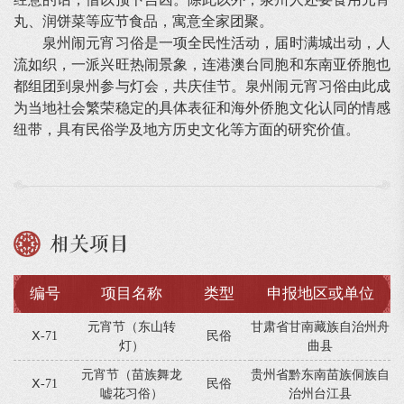
丸、润饼菜等应节食品，寓意全家团聚。
泉州闹元宵习俗是一项全民性活动，届时满城出动，人
流如织，一派兴旺热闹景象，连港澳台同胞和东南亚侨胞也
都组团到泉州参与灯会，共庆佳节。泉州闹元宵习俗由此成
为当地社会繁荣稳定的具体表征和海外侨胞文化认同的情感
纽带，具有民俗学及地方历史文化等方面的研究价值。
相关项目
编号
项目名称
类型
申报地区或单位
元宵节（东山转
甘肃省甘南藏族自治州舟
Ⅹ-71
民俗
灯）
曲县
元宵节（苗族舞龙
贵州省黔东南苗族侗族自
Ⅹ-71
民俗
嘘花习俗）
治州台江县