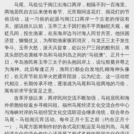
马尾、马祖位于闽江出海口两岸，相隔不到一百海里。
两地居民自古以来便有春节、元宵期间送花灯、闹花灯的节
俗活动，这一习俗的起源与闽江口两岸一个古老的传说有
关。据说很久以前，玉帝三太子因打抱不平而触犯天规，被
贬凡间，投生渔家，在东海岸边与讨海人同甘共苦。他扶困
济贫，慷慨仗义，为帮助渔家驱邪消灾，与龙王三太子发生
争斗。玉帝大怒，派天兵捉拿，处以分尸三段的酷刑后，将
其头部扔在黄岐半岛和马祖列岛之间的“马祖澳”。正月十一
日，半岛渔民将玉帝三太子的头抱回岸上，设坛祭奠并尊之
为海神。此后每逢正月，渔民们都会自发地扎糊海神头像
灯，在元宵节前后举火把通宵陪游，以为纪念。这一活动世
代相沿，长期传承不绝，逐渐成为马尾和马祖两地的习俗，
寓有祈求平安富足之意。
改革开放以来，两岸民间交流不断加强，马祖居民和海
外侨胞纷纷返乡寻根问祖。福州马尾经济文化交流合作中心
与海峡对岸的马祖经贸文化交流联谊会继承传统，联合举办
马尾－马祖闹元宵活动。每年正月十五之前（约在正月十
一），马尾方面将制作好的各式花灯航运至马祖列岛。马尾
经济文化交流合作中心还开展了形式多样的民间文化交流活