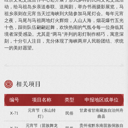
动，给马祖岛乡亲送春联、送闽剧，举办书画摄影展览，马
祖乡亲则在元宵当天过海峡到大陆参加马尾灯会。每年元宵
之夜，马尾与马祖两地灯火辉煌，人山人海，烟花爆竹五光
十色，踩街队伍翩翩起舞，欢快热闹的气氛令每一位身临其
境者深受感染。尤其是“两马”并列的彩灯制作精巧，寓意深
刻，十分引人注目，充分体现了海峡两岸人民盼团结、求统
一的美好愿望。
相关项目
编号
项目名称
类型
申报地区或单位
元宵节（东山转
甘肃省甘南藏族自治州舟
Ⅹ-71
民俗
灯）
曲县
元宵节（苗族舞龙
贵州省黔东南苗族侗族自