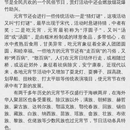
节是全民共欢的一个民俗节日，赏灯活动中还会燃放烟花爆
竹助兴。
元宵节还会进行一些传统活动:一是“猜灯谜”，这项活动
又叫“打灯谜”，最早出现于宋代，活动时悬谜待猜，中者有
奖；二是吃元宵，元宵最初称为“浮圆子”，又叫“汤
团”或“汤圆”，是由糯米粉制成的球形食品，多带馅心，在
水中煮熟后食用，甘美异常，吃元宵象征着全家人团团圆
圆，和睦幸福。一些地方的元宵节还有“走百病”的习俗，又
称“烤百病”、“散百病”。人们在元宵日结伴行走，或相随过
桥，或远赴郊外，象征着祛病除灾，安宁康泰。近现代以
来，各地元宵节活动中又增加了耍龙灯、耍狮子、踩高跷、
划旱船、扭秧歌、打太平鼓等传统表演项目，使元宵节在传
承中有了新的发展。
有两千多年历史的元宵节不仅盛行于海峡两岸，在海外
华人聚居区也备受重视。除汉族以外，满族、朝鲜族、赫哲
族、蒙古族、达斡尔族、鄂温克族、鄂伦春族、回族、锡伯
族、藏族、白族、纳西族、苗族、瑶族、畲族、壮族、布依
族、黎族、仡佬族等少数民族也过元宵节，节日活动各具特
色。