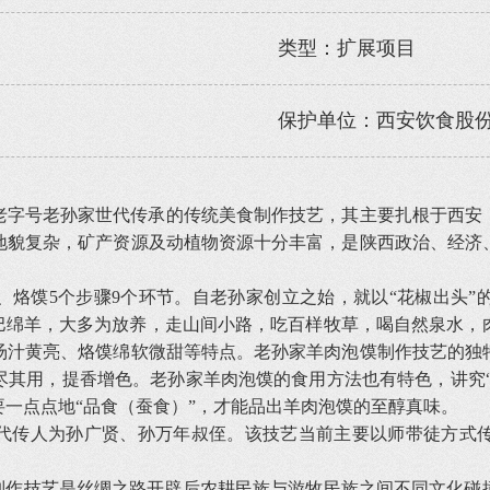
类型：扩展项目
保护单位：西安饮食股
老字号老孙家世代传承的传统美食制作技艺，其主要扎根于西安
地貌复杂，矿产资源及动植物资源十分丰富，是陕西政治、经济
、烙馍5个步骤9个环节。自老孙家创立之始，就以“花椒出头”
尾巴绵羊，大多为放养，走山间小路，吃百样牧草，喝自然泉水，
汤汁黄亮、烙馍绵软微甜等特点。老孙家羊肉泡馍制作技艺的独
其用，提香增色。老孙家羊肉泡馍的食用方法也有特色，讲究“
一点点地“品食（蚕食）”，才能品出羊肉泡馍的至醇真味。
第一代传人为孙广贤、孙万年叔侄。该技艺当前主要以师带徒方式
。
馍制作技艺是丝绸之路开辟后农耕民族与游牧民族之间不同文化碰