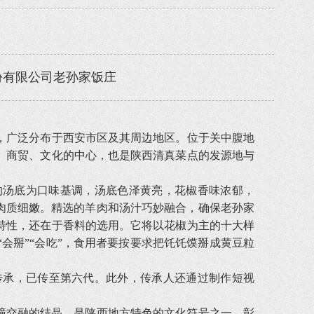
份有限公司老孙家饭庄
，广泛分布于西安市区及其周边地区。位于关中腹地
、商贸、文化的中心，也是陕西清真菜点的发源地与
的汤底为口味基调，汤底色泽黄亮，花椒香味浓郁，
肉质细嫩。精选的羊肉和汤汁巧妙融合，确保老孙家
特性，还在于香料的选用。它将以花椒为主的十大样
会掰”“会吃”，食用者要按要求把饦饦馍掰成黄豆粒
传承，已传至第六代。此外，传承人还通过制作短视
撞交融的结晶，是陕西地方特色的文化符号之一，彰