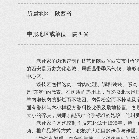
所属地区：陕西省
申报地区或单位：陕西省
老孙家羊肉泡馍制作技艺是陕西省西安市中华
的西安是历史文化名城，属暖温带季风气候，地形
中心区。
该技艺包括选肉、骨肉处理、调料装袋、煮肉
是“东泡”的代表。在肉质的选用上，首选陕北大
羊肉泡馍肉质酥烂而不散团、肉骨松空而不掉渣及
固有香料与六小样秘方香料按比例及质地搭配，各尽
大小的碎块，厨师才能煮出合乎标准的泡馍，吃时要
老孙家羊肉泡馍制作技艺起源于1898年，
频、推广品牌等方式，积极扩大项目的传承与传播
“陇馔有熊腊，秦烹唯羊羹”。老孙家羊肉泡